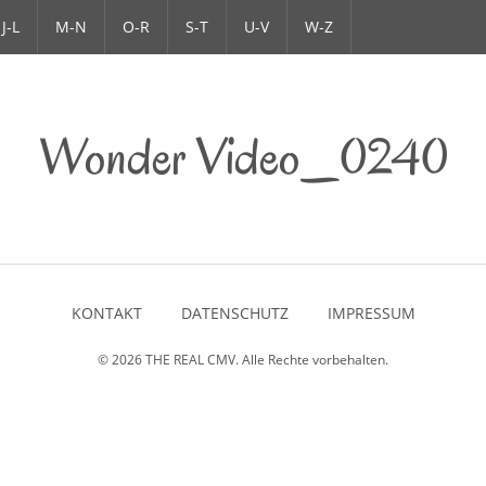
J-L
M-N
O-R
S-T
U-V
W-Z
Wonder Video_0240
KONTAKT
DATENSCHUTZ
IMPRESSUM
© 2026
THE REAL CMV
. Alle Rechte vorbehalten.