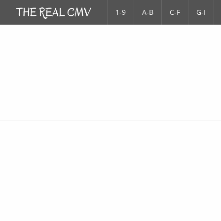
1-9
A-B
C-F
G-I