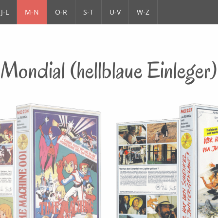
J-L
M-N
O-R
S-T
U-V
W-Z
Mondial (hellblaue Einleger)