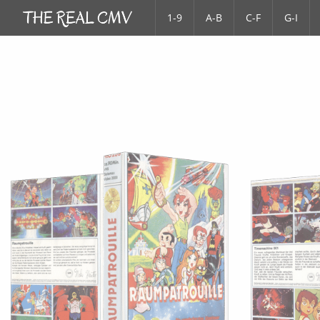
1-9
A-B
C-F
G-I