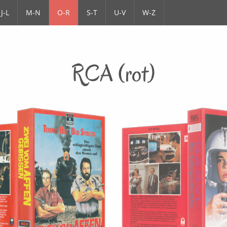
J-L
M-N
O-R
S-T
U-V
W-Z
RCA (rot)