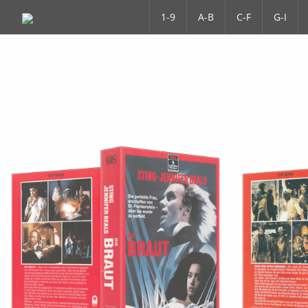
1-9
A-B
C-F
G-I