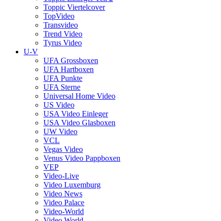
Toppic Viertelcover
TopVideo
Transvideo
Trend Video
Tyrus Video
U-V
UFA Grossboxen
UFA Hartboxen
UFA Punkte
UFA Sterne
Universal Home Video
US Video
USA Video Einleger
USA Video Glasboxen
UW Video
VCL
Vegas Video
Venus Video Pappboxen
VEP
Video-Live
Video Luxemburg
Video News
Video Palace
Video-World
Video World