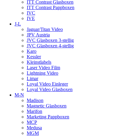
ITT Contrast Glasboxen
ITT Contrast Pappboxen
IVC
IVE
J-L
Jaguar/Titan Video
JPV Austria
JVC Glasboxen 3-stellig
JVC Glasboxen 4-stellig
Karo
Kessler
Kleinstlabels
Laser Video Film
Lightning Video
Limar
Loyal Video Einleger
Loyal Video Glasboxen
M-N
Madison
Magnetic Glasboxen
Marifon
Marketing Pappboxen
MCP
Medusa
MGM