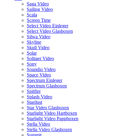
Saga Video
Sailing Video
Scala
Screen Time
Select Video Einleger
Select Video Glasboxen
Silwa Video
Skyline
Skull Video
Solar
Solitaer Video
Sony
Soundio Video
Space Video
Spectrum Einleger
Spectrum Glasboxen
Spitfire
Splash Video
Stardust
Star Video Glasboxen
Starlight Video Hartboxen
Starlight Video Pappboxen
Stella Video
Stella Video Glasboxen
Summit