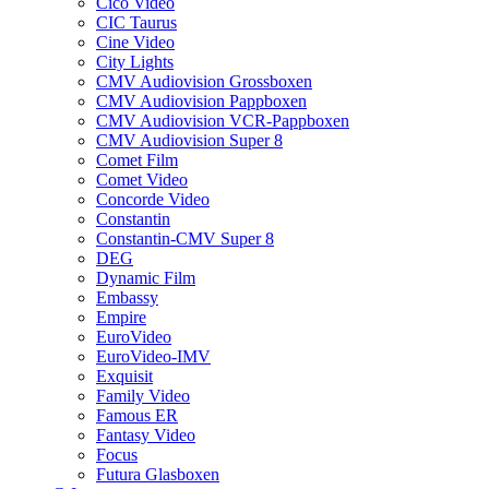
Cico Video
CIC Taurus
Cine Video
City Lights
CMV Audiovision Grossboxen
CMV Audiovision Pappboxen
CMV Audiovision VCR-Pappboxen
CMV Audiovision Super 8
Comet Film
Comet Video
Concorde Video
Constantin
Constantin-CMV Super 8
DEG
Dynamic Film
Embassy
Empire
EuroVideo
EuroVideo-IMV
Exquisit
Family Video
Famous ER
Fantasy Video
Focus
Futura Glasboxen