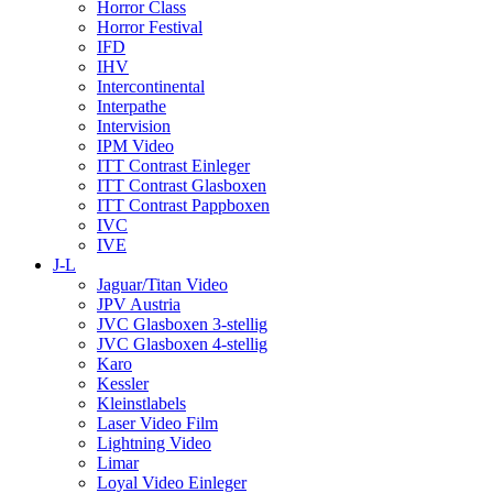
Horror Class
Horror Festival
IFD
IHV
Intercontinental
Interpathe
Intervision
IPM Video
ITT Contrast Einleger
ITT Contrast Glasboxen
ITT Contrast Pappboxen
IVC
IVE
J-L
Jaguar/Titan Video
JPV Austria
JVC Glasboxen 3-stellig
JVC Glasboxen 4-stellig
Karo
Kessler
Kleinstlabels
Laser Video Film
Lightning Video
Limar
Loyal Video Einleger