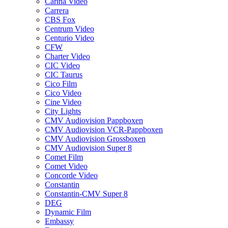
Carina Video
Carrera
CBS Fox
Centrum Video
Centurio Video
CFW
Charter Video
CIC Video
CIC Taurus
Cico Film
Cico Video
Cine Video
City Lights
CMV Audiovision Pappboxen
CMV Audiovision VCR-Pappboxen
CMV Audiovision Grossboxen
CMV Audiovision Super 8
Comet Film
Comet Video
Concorde Video
Constantin
Constantin-CMV Super 8
DEG
Dynamic Film
Embassy