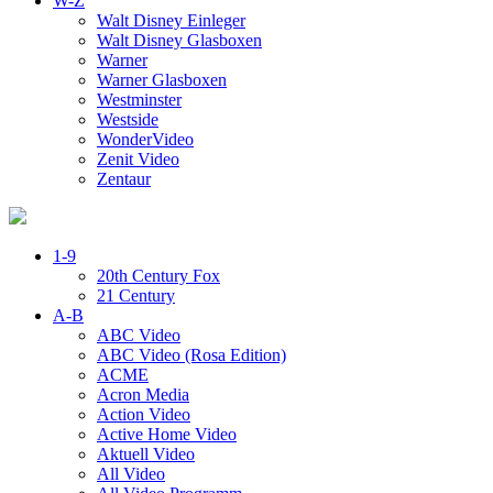
W-Z
Walt Disney Einleger
Walt Disney Glasboxen
Warner
Warner Glasboxen
Westminster
Westside
WonderVideo
Zenit Video
Zentaur
1-9
20th Century Fox
21 Century
A-B
ABC Video
ABC Video (Rosa Edition)
ACME
Acron Media
Action Video
Active Home Video
Aktuell Video
All Video