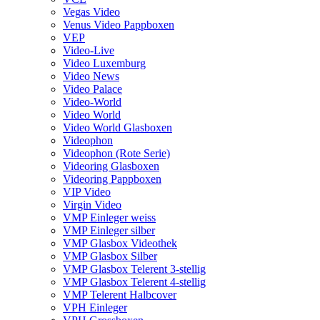
Vegas Video
Venus Video Pappboxen
VEP
Video-Live
Video Luxemburg
Video News
Video Palace
Video-World
Video World
Video World Glasboxen
Videophon
Videophon (Rote Serie)
Videoring Glasboxen
Videoring Pappboxen
VIP Video
Virgin Video
VMP Einleger weiss
VMP Einleger silber
VMP Glasbox Videothek
VMP Glasbox Silber
VMP Glasbox Telerent 3-stellig
VMP Glasbox Telerent 4-stellig
VMP Telerent Halbcover
VPH Einleger