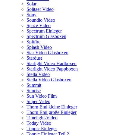
Solar
Solitaer Video
Sony
Soundio Video
Space Video
Spectrum Einleger
Spectrum Glasboxen
Spitfire
Splash Video
Star Video Glasboxen
Stardust
Starlight Video Hartboxen
Starlight Video Pappboxen
Stella Video
Stella Video Glasboxen
Summit
Sunrise
Sun Video Film
Super Video
Thorn Emi kleine Einleger
Thorn Emi große Einleger
Timelight-Video
Today Video
Toppic Einleger
Toppic Einleger Teil 2