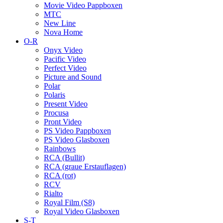
Movie Video Pappboxen
MTC
New Line
Nova Home
O-R
Onyx Video
Pacific Video
Perfect Video
Picture and Sound
Polar
Polaris
Present Video
Procusa
Pront Video
PS Video Pappboxen
PS Video Glasboxen
Rainbows
RCA (Bullit)
RCA (graue Erstauflagen)
RCA (rot)
RCV
Rialto
Royal Film (S8)
Royal Video Glasboxen
S-T