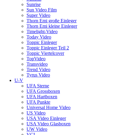
Sunrise
Sun Video Film
Super Video
Thorn Emi große Einleger
Thorn Emi kleine Einleger
Timelight-Video
Today Video
Toppic Einleger
Toppic Einleger Teil 2
Toppic Viertelcover
TopVideo
Transvideo
Trend Video
Tyrus Video
U-V
UFA Sterne
UFA Grossboxen
UFA Hartboxen
UFA Punkte
Universal Home Video
US Video
USA Video Einleger
USA Video Glasboxen
UW Video
VCL