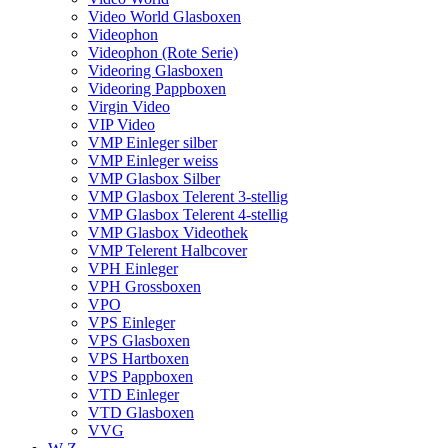
Video World Glasboxen
Videophon
Videophon (Rote Serie)
Videoring Glasboxen
Videoring Pappboxen
Virgin Video
VIP Video
VMP Einleger silber
VMP Einleger weiss
VMP Glasbox Silber
VMP Glasbox Telerent 3-stellig
VMP Glasbox Telerent 4-stellig
VMP Glasbox Videothek
VMP Telerent Halbcover
VPH Einleger
VPH Grossboxen
VPO
VPS Einleger
VPS Glasboxen
VPS Hartboxen
VPS Pappboxen
VTD Einleger
VTD Glasboxen
VVG