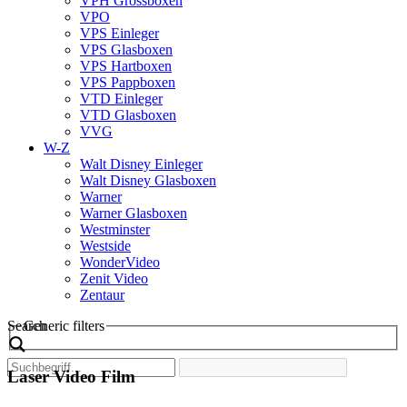
VPH Grossboxen
VPO
VPS Einleger
VPS Glasboxen
VPS Hartboxen
VPS Pappboxen
VTD Einleger
VTD Glasboxen
VVG
W-Z
Walt Disney Einleger
Walt Disney Glasboxen
Warner
Warner Glasboxen
Westminster
Westside
WonderVideo
Zenit Video
Zentaur
Search
Generic filters
Laser Video Film