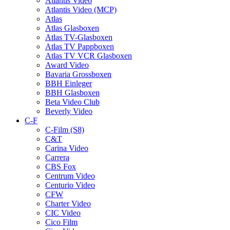
Atlantis Video
Atlantis Video (MCP)
Atlas
Atlas Glasboxen
Atlas TV-Glasboxen
Atlas TV Pappboxen
Atlas TV VCR Glasboxen
Award Video
Bavaria Grossboxen
BBH Einleger
BBH Glasboxen
Beta Video Club
Beverly Video
C-F
C-Film (S8)
C&T
Carina Video
Carrera
CBS Fox
Centrum Video
Centurio Video
CFW
Charter Video
CIC Video
Cico Film