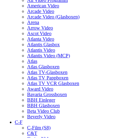
All Video Programm
American Video
Arcade Video
Arcade Video (Glasboxen)
Arena
Arrow Video
Ascot Video
Atlanta Video
Atlantis Glasbox
Atlantis Video
Atlantis Video (MCP)
Atlas
Atlas Glasboxen
Atlas TV-Glasboxen
Atlas TV Pappboxen
Atlas TV VCR Glasboxen
Award Video
Bavaria Grossboxen
BBH Einleger
BBH Glasboxen
Beta Video Club
Beverly Video
C-F
C-Film (S8)
C&T