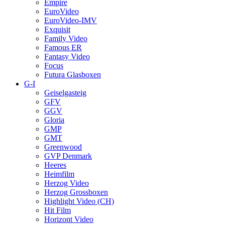
Empire
EuroVideo
EuroVideo-IMV
Exquisit
Family Video
Famous ER
Fantasy Video
Focus
Futura Glasboxen
G-I
Geiselgasteig
GFV
GGV
Gloria
GMP
GMT
Greenwood
GVP Denmark
Heeres
Heimfilm
Herzog Video
Herzog Grossboxen
Highlight Video (CH)
Hit Film
Horizont Video