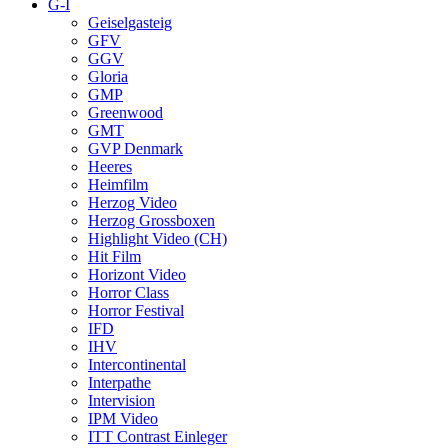
G-I
Geiselgasteig
GFV
GGV
Gloria
GMP
Greenwood
GMT
GVP Denmark
Heeres
Heimfilm
Herzog Video
Herzog Grossboxen
Highlight Video (CH)
Hit Film
Horizont Video
Horror Class
Horror Festival
IFD
IHV
Intercontinental
Interpathe
Intervision
IPM Video
ITT Contrast Einleger