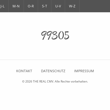
J-L
M-N
O-R
S-T
U-V
W-Z
99305
KONTAKT
DATENSCHUTZ
IMPRESSUM
© 2026
THE REAL CMV
. Alle Rechte vorbehalten.