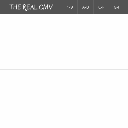
1-9
A-B
C-F
G-I