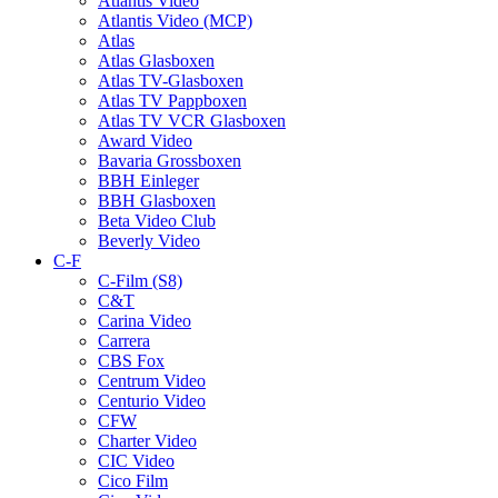
Atlantis Video
Atlantis Video (MCP)
Atlas
Atlas Glasboxen
Atlas TV-Glasboxen
Atlas TV Pappboxen
Atlas TV VCR Glasboxen
Award Video
Bavaria Grossboxen
BBH Einleger
BBH Glasboxen
Beta Video Club
Beverly Video
C-F
C-Film (S8)
C&T
Carina Video
Carrera
CBS Fox
Centrum Video
Centurio Video
CFW
Charter Video
CIC Video
Cico Film