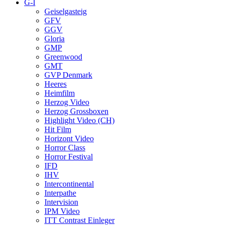
G-I
Geiselgasteig
GFV
GGV
Gloria
GMP
Greenwood
GMT
GVP Denmark
Heeres
Heimfilm
Herzog Video
Herzog Grossboxen
Highlight Video (CH)
Hit Film
Horizont Video
Horror Class
Horror Festival
IFD
IHV
Intercontinental
Interpathe
Intervision
IPM Video
ITT Contrast Einleger