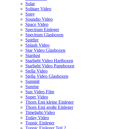
Solar
Solitaer Video
Sony
Soundio Video
Space Video
Spectrum Einleger
Spectrum Glasboxen
Spitfire
Splash Video
Star Video Glasboxen
Stardust
Starlight Video Hartboxen
Starlight Video Pappboxen
Stella Video
Stella Video Glasboxen
Summit
Sunrise
Sun Video Film
Super Video
Thorn Emi kleine Einleger
Thorn Emi große Einleger
Timelight-Video
Today Video
Toppic Einleger
Toppic Einleger Teil 2