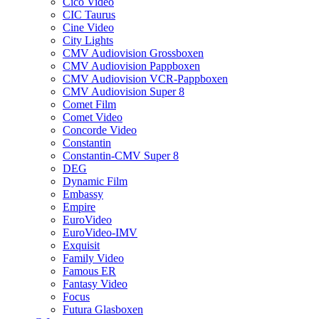
Cico Video
CIC Taurus
Cine Video
City Lights
CMV Audiovision Grossboxen
CMV Audiovision Pappboxen
CMV Audiovision VCR-Pappboxen
CMV Audiovision Super 8
Comet Film
Comet Video
Concorde Video
Constantin
Constantin-CMV Super 8
DEG
Dynamic Film
Embassy
Empire
EuroVideo
EuroVideo-IMV
Exquisit
Family Video
Famous ER
Fantasy Video
Focus
Futura Glasboxen