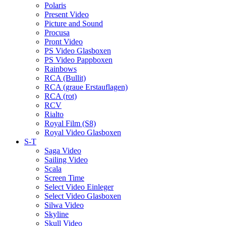
Polaris
Present Video
Picture and Sound
Procusa
Pront Video
PS Video Glasboxen
PS Video Pappboxen
Rainbows
RCA (Bullit)
RCA (graue Erstauflagen)
RCA (rot)
RCV
Rialto
Royal Film (S8)
Royal Video Glasboxen
S-T
Saga Video
Sailing Video
Scala
Screen Time
Select Video Einleger
Select Video Glasboxen
Silwa Video
Skyline
Skull Video