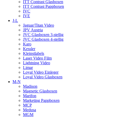
ITT Contrast Glasboxen
ITT Contrast Pappboxen
IVC
IVE
J-L
Jaguar/Titan Video
JPV Austria
JVC Glasboxen 3-stellig
JVC Glasboxen 4-stellig
Karo
Kessler
Kleinstlabels
Laser Video Film
Lightning Video
Limar
Loyal Video Einleger
Loyal Video Glasboxen
M-N
Madison
Magnetic Glasboxen
Marifon
Marketing Pappboxen
MCP
Medusa
MGM