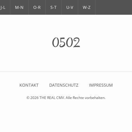
J-L
M-N
O-R
S-T
U-V
W-Z
0502
KONTAKT
DATENSCHUTZ
IMPRESSUM
© 2026
THE REAL CMV
. Alle Rechte vorbehalten.