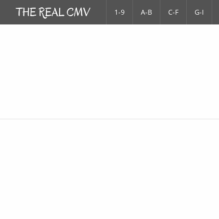
1-9
A-B
C-F
G-I