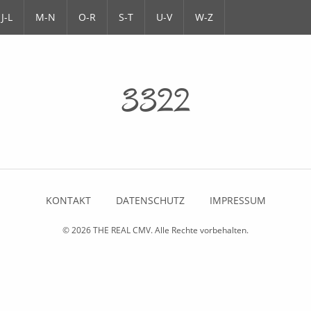
J-L
M-N
O-R
S-T
U-V
W-Z
3322
KONTAKT
DATENSCHUTZ
IMPRESSUM
© 2026
THE REAL CMV
. Alle Rechte vorbehalten.