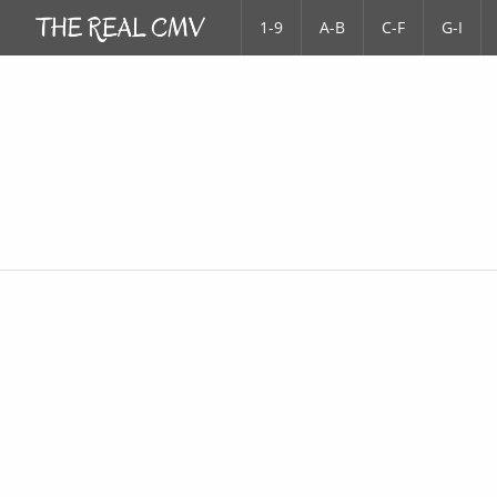
1-9
A-B
C-F
G-I