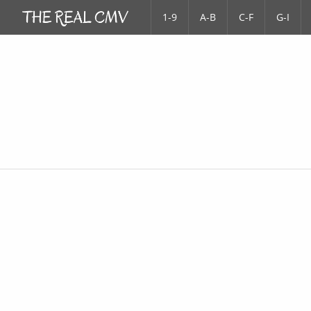
1-9
A-B
C-F
G-I