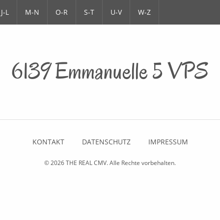
J-L
M-N
O-R
S-T
U-V
W-Z
6139 Emmanuelle 5 VPS
KONTAKT
DATENSCHUTZ
IMPRESSUM
© 2026
THE REAL CMV
. Alle Rechte vorbehalten.