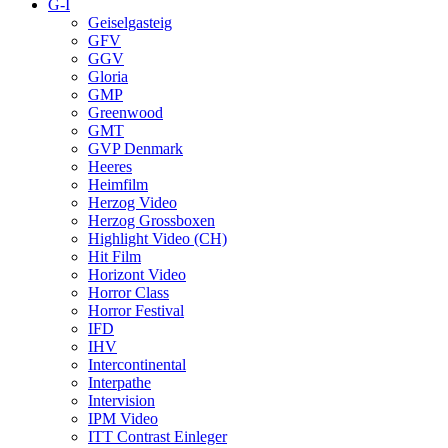
G-I
Geiselgasteig
GFV
GGV
Gloria
GMP
Greenwood
GMT
GVP Denmark
Heeres
Heimfilm
Herzog Video
Herzog Grossboxen
Highlight Video (CH)
Hit Film
Horizont Video
Horror Class
Horror Festival
IFD
IHV
Intercontinental
Interpathe
Intervision
IPM Video
ITT Contrast Einleger