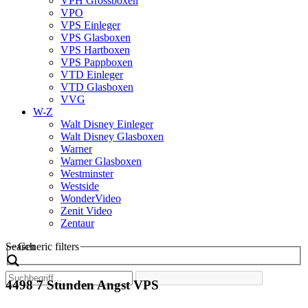
VPH Grossboxen
VPO
VPS Einleger
VPS Glasboxen
VPS Hartboxen
VPS Pappboxen
VTD Einleger
VTD Glasboxen
VVG
W-Z
Walt Disney Einleger
Walt Disney Glasboxen
Warner
Warner Glasboxen
Westminster
Westside
WonderVideo
Zenit Video
Zentaur
Search
Generic filters
4498 7 Stunden Angst VPS