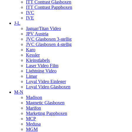
ITT Contrast Glasboxen
ITT Contrast Pappboxen
IVC
IVE
J-L
Jaguar/Titan Video
JPV Austria
JVC Glasboxen 3-stellig
JVC Glasboxen 4-stellig
Karo
Kessler
Kleinstlabels
Laser Video Film
Lightning Video
Limar
Loyal Video Einleger
Loyal Video Glasboxen
M-N
Madison
Magnetic Glasboxen
Marifon
Marketing Pappboxen
MCP
Medusa
MGM