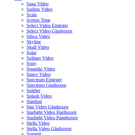
Saga Video
Sailing Video
Scala
Screen Time
Select Video Einleger
Select Video Glasboxen
Silwa Video
Skyline
Skull Video
Solar
Solitaer Video
Sony
Soundio Video
Space Video
Spectrum Einleger
Spectrum Glasboxen
Spitfire
Splash Video
Stardust
Star Video Glasboxen
Starlight Video Hartboxen
Starlight Video Pappboxen
Stella Video
Stella Video Glasboxen
Summit