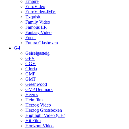
Empire
EuroVideo
EuroVideo-IMV
Exquisit
Family Video
Famous ER
Fantasy Video
Focus
Futura Glasboxen
G-I
Geiselgasteig
GFV
GGV
Gloria
GMP
GMT
Greenwood
GVP Denmark
Heeres
Heimfilm
Herzog Video
Herzog Grossboxen
Highlight Video (CH)
Hit Film
Horizont Video