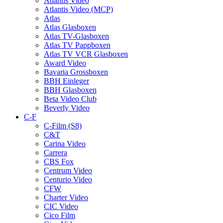
Atlantis Video
Atlantis Video (MCP)
Atlas
Atlas Glasboxen
Atlas TV-Glasboxen
Atlas TV Pappboxen
Atlas TV VCR Glasboxen
Award Video
Bavaria Grossboxen
BBH Einleger
BBH Glasboxen
Beta Video Club
Beverly Video
C-F
C-Film (S8)
C&T
Carina Video
Carrera
CBS Fox
Centrum Video
Centurio Video
CFW
Charter Video
CIC Video
Cico Film