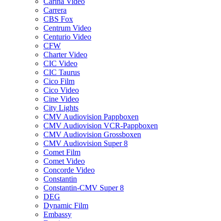
Carina Video
Carrera
CBS Fox
Centrum Video
Centurio Video
CFW
Charter Video
CIC Video
CIC Taurus
Cico Film
Cico Video
Cine Video
City Lights
CMV Audiovision Pappboxen
CMV Audiovision VCR-Pappboxen
CMV Audiovision Grossboxen
CMV Audiovision Super 8
Comet Film
Comet Video
Concorde Video
Constantin
Constantin-CMV Super 8
DEG
Dynamic Film
Embassy