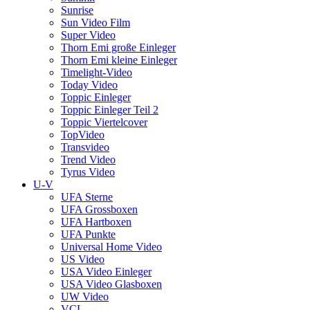
Sunrise
Sun Video Film
Super Video
Thorn Emi große Einleger
Thorn Emi kleine Einleger
Timelight-Video
Today Video
Toppic Einleger
Toppic Einleger Teil 2
Toppic Viertelcover
TopVideo
Transvideo
Trend Video
Tyrus Video
U-V
UFA Sterne
UFA Grossboxen
UFA Hartboxen
UFA Punkte
Universal Home Video
US Video
USA Video Einleger
USA Video Glasboxen
UW Video
VCL