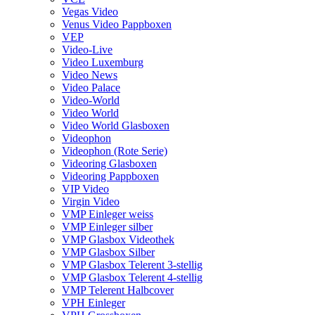
Vegas Video
Venus Video Pappboxen
VEP
Video-Live
Video Luxemburg
Video News
Video Palace
Video-World
Video World
Video World Glasboxen
Videophon
Videophon (Rote Serie)
Videoring Glasboxen
Videoring Pappboxen
VIP Video
Virgin Video
VMP Einleger weiss
VMP Einleger silber
VMP Glasbox Videothek
VMP Glasbox Silber
VMP Glasbox Telerent 3-stellig
VMP Glasbox Telerent 4-stellig
VMP Telerent Halbcover
VPH Einleger