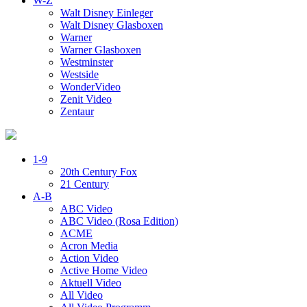
W-Z
Walt Disney Einleger
Walt Disney Glasboxen
Warner
Warner Glasboxen
Westminster
Westside
WonderVideo
Zenit Video
Zentaur
1-9
20th Century Fox
21 Century
A-B
ABC Video
ABC Video (Rosa Edition)
ACME
Acron Media
Action Video
Active Home Video
Aktuell Video
All Video