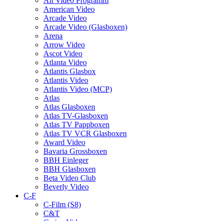
All Video Programm
American Video
Arcade Video
Arcade Video (Glasboxen)
Arena
Arrow Video
Ascot Video
Atlanta Video
Atlantis Glasbox
Atlantis Video
Atlantis Video (MCP)
Atlas
Atlas Glasboxen
Atlas TV-Glasboxen
Atlas TV Pappboxen
Atlas TV VCR Glasboxen
Award Video
Bavaria Grossboxen
BBH Einleger
BBH Glasboxen
Beta Video Club
Beverly Video
C-F
C-Film (S8)
C&T