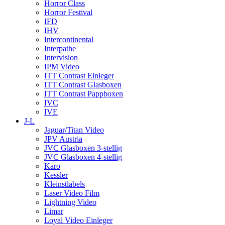
Horror Class
Horror Festival
IFD
IHV
Intercontinental
Interpathe
Intervision
IPM Video
ITT Contrast Einleger
ITT Contrast Glasboxen
ITT Contrast Pappboxen
IVC
IVE
J-L
Jaguar/Titan Video
JPV Austria
JVC Glasboxen 3-stellig
JVC Glasboxen 4-stellig
Karo
Kessler
Kleinstlabels
Laser Video Film
Lightning Video
Limar
Loyal Video Einleger