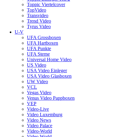
Toppic Viertelcover
TopVideo
Transvideo
Trend Video
Tyrus Video
U-V
UFA Grossboxen
UFA Hartboxen
UFA Punkte
UFA Sterne
Universal Home Video
US Video
USA Video Einleger
USA Video Glasboxen
UW Video
VCL
Vegas Video
Venus Video Pappboxen
VEP
Video-Live
Video Luxemburg
Video News
Video Palace
Video-World
Video World