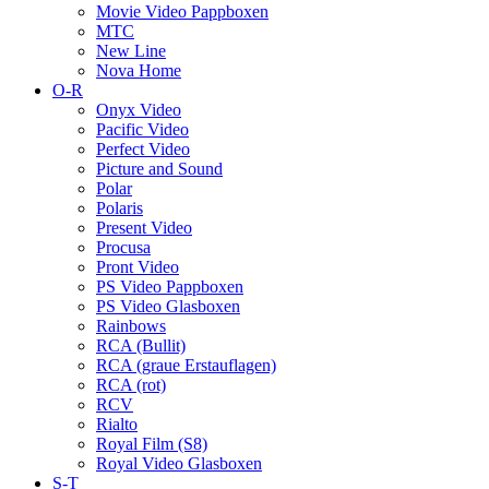
Movie Video Pappboxen
MTC
New Line
Nova Home
O-R
Onyx Video
Pacific Video
Perfect Video
Picture and Sound
Polar
Polaris
Present Video
Procusa
Pront Video
PS Video Pappboxen
PS Video Glasboxen
Rainbows
RCA (Bullit)
RCA (graue Erstauflagen)
RCA (rot)
RCV
Rialto
Royal Film (S8)
Royal Video Glasboxen
S-T