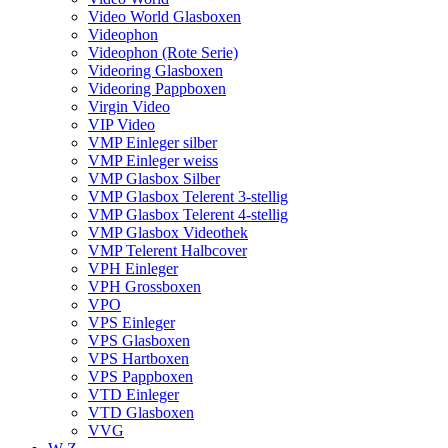
Video World Glasboxen
Videophon
Videophon (Rote Serie)
Videoring Glasboxen
Videoring Pappboxen
Virgin Video
VIP Video
VMP Einleger silber
VMP Einleger weiss
VMP Glasbox Silber
VMP Glasbox Telerent 3-stellig
VMP Glasbox Telerent 4-stellig
VMP Glasbox Videothek
VMP Telerent Halbcover
VPH Einleger
VPH Grossboxen
VPO
VPS Einleger
VPS Glasboxen
VPS Hartboxen
VPS Pappboxen
VTD Einleger
VTD Glasboxen
VVG