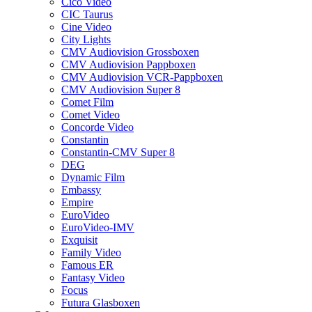
Cico Video
CIC Taurus
Cine Video
City Lights
CMV Audiovision Grossboxen
CMV Audiovision Pappboxen
CMV Audiovision VCR-Pappboxen
CMV Audiovision Super 8
Comet Film
Comet Video
Concorde Video
Constantin
Constantin-CMV Super 8
DEG
Dynamic Film
Embassy
Empire
EuroVideo
EuroVideo-IMV
Exquisit
Family Video
Famous ER
Fantasy Video
Focus
Futura Glasboxen