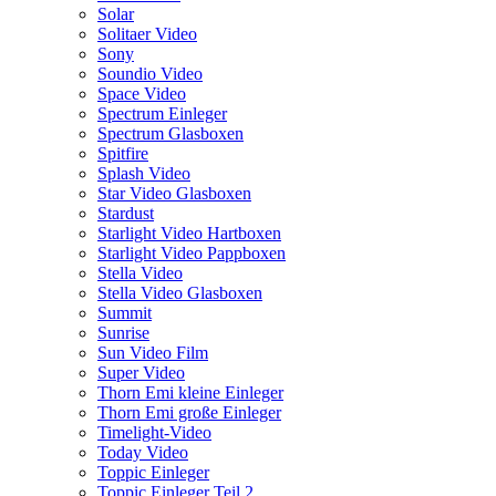
Solar
Solitaer Video
Sony
Soundio Video
Space Video
Spectrum Einleger
Spectrum Glasboxen
Spitfire
Splash Video
Star Video Glasboxen
Stardust
Starlight Video Hartboxen
Starlight Video Pappboxen
Stella Video
Stella Video Glasboxen
Summit
Sunrise
Sun Video Film
Super Video
Thorn Emi kleine Einleger
Thorn Emi große Einleger
Timelight-Video
Today Video
Toppic Einleger
Toppic Einleger Teil 2