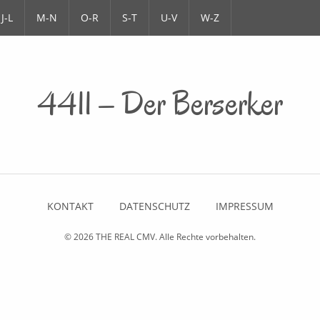
J-L
M-N
O-R
S-T
U-V
W-Z
4411 – Der Berserker
KONTAKT
DATENSCHUTZ
IMPRESSUM
© 2026
THE REAL CMV
. Alle Rechte vorbehalten.