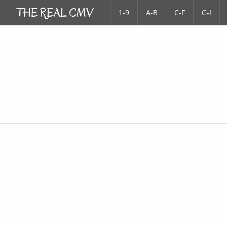
1-9
A-B
C-F
G-I