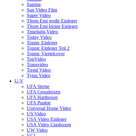
Sunrise
Sun Video Film
Super Video
Thorn Emi große Einleger
Thorn Emi kleine Einleger
Timelight-Video
Today Video
Toppic Einleger
Toppic Einleger Teil 2
Toppic Viertelcover
TopVideo
Transvideo
Trend Video
Tyrus Video
U-V
UFA Sterne
UFA Grossboxen
UFA Hartboxen
UFA Punkte
Universal Home Video
US Video
USA Video Einleger
USA Video Glasboxen
UW Video
VCL