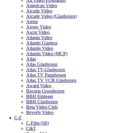
All Video Programm
American Video
Arcade Video
Arcade Video (Glasboxen)
Arena
Arrow Video
Ascot Video
Atlanta Video
Atlantis Glasbox
Atlantis Video
Atlantis Video (MCP)
Atlas
Atlas Glasboxen
Atlas TV-Glasboxen
Atlas TV Pappboxen
Atlas TV VCR Glasboxen
Award Video
Bavaria Grossboxen
BBH Einleger
BBH Glasboxen
Beta Video Club
Beverly Video
C-F
C-Film (S8)
C&T