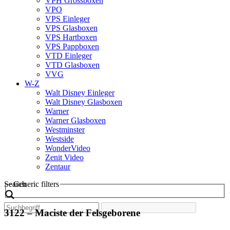
VPH Grossboxen
VPO
VPS Einleger
VPS Glasboxen
VPS Hartboxen
VPS Pappboxen
VTD Einleger
VTD Glasboxen
VVG
W-Z
Walt Disney Einleger
Walt Disney Glasboxen
Warner
Warner Glasboxen
Westminster
Westside
WonderVideo
Zenit Video
Zentaur
Search
Generic filters
3122 – Maciste der Felsgeborene