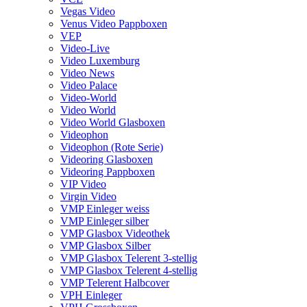
Vegas Video
Venus Video Pappboxen
VEP
Video-Live
Video Luxemburg
Video News
Video Palace
Video-World
Video World
Video World Glasboxen
Videophon
Videophon (Rote Serie)
Videoring Glasboxen
Videoring Pappboxen
VIP Video
Virgin Video
VMP Einleger weiss
VMP Einleger silber
VMP Glasbox Videothek
VMP Glasbox Silber
VMP Glasbox Telerent 3-stellig
VMP Glasbox Telerent 4-stellig
VMP Telerent Halbcover
VPH Einleger