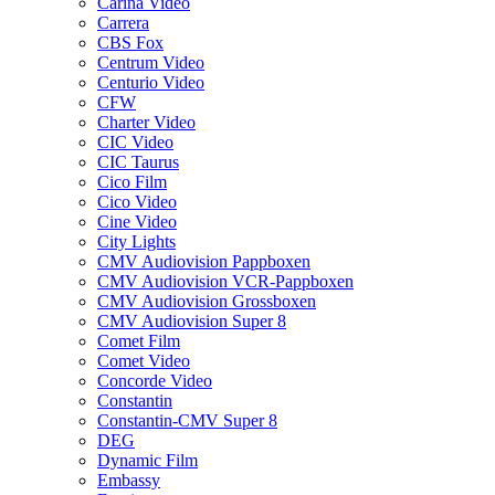
Carina Video
Carrera
CBS Fox
Centrum Video
Centurio Video
CFW
Charter Video
CIC Video
CIC Taurus
Cico Film
Cico Video
Cine Video
City Lights
CMV Audiovision Pappboxen
CMV Audiovision VCR-Pappboxen
CMV Audiovision Grossboxen
CMV Audiovision Super 8
Comet Film
Comet Video
Concorde Video
Constantin
Constantin-CMV Super 8
DEG
Dynamic Film
Embassy