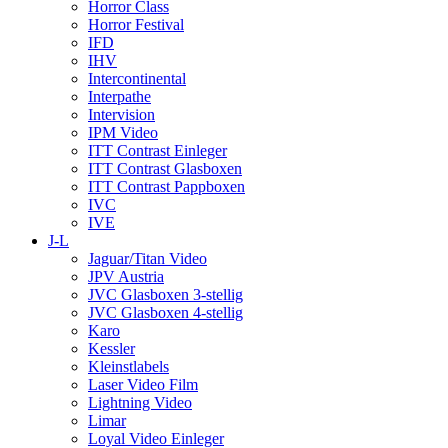
Horror Class
Horror Festival
IFD
IHV
Intercontinental
Interpathe
Intervision
IPM Video
ITT Contrast Einleger
ITT Contrast Glasboxen
ITT Contrast Pappboxen
IVC
IVE
J-L
Jaguar/Titan Video
JPV Austria
JVC Glasboxen 3-stellig
JVC Glasboxen 4-stellig
Karo
Kessler
Kleinstlabels
Laser Video Film
Lightning Video
Limar
Loyal Video Einleger