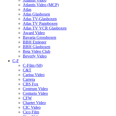
Atlantis Video
Atlantis Video (MCP)
Atlas
Atlas Glasboxen
Atlas TV-Glasboxen
Atlas TV Pappboxen
Atlas TV VCR Glasboxen
Award Video
Bavaria Grossboxen
BBH Einleger
BBH Glasboxen
Beta Video Club
Beverly Video
C-F
C-Film (S8)
C&T
Carina Video
Carrera
CBS Fox
Centrum Video
Centurio Video
CFW
Charter Video
CIC Video
Cico Film