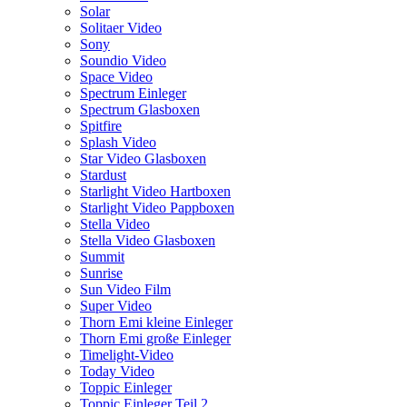
Solar
Solitaer Video
Sony
Soundio Video
Space Video
Spectrum Einleger
Spectrum Glasboxen
Spitfire
Splash Video
Star Video Glasboxen
Stardust
Starlight Video Hartboxen
Starlight Video Pappboxen
Stella Video
Stella Video Glasboxen
Summit
Sunrise
Sun Video Film
Super Video
Thorn Emi kleine Einleger
Thorn Emi große Einleger
Timelight-Video
Today Video
Toppic Einleger
Toppic Einleger Teil 2