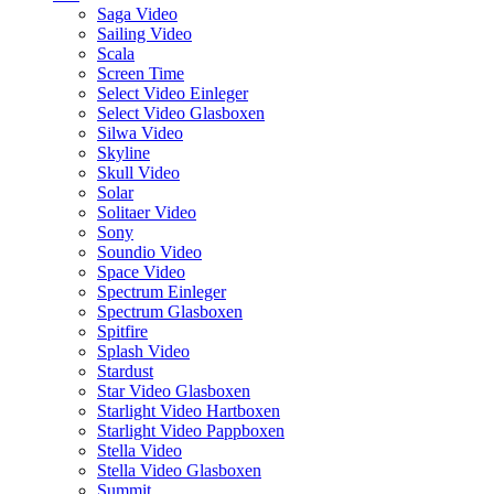
Saga Video
Sailing Video
Scala
Screen Time
Select Video Einleger
Select Video Glasboxen
Silwa Video
Skyline
Skull Video
Solar
Solitaer Video
Sony
Soundio Video
Space Video
Spectrum Einleger
Spectrum Glasboxen
Spitfire
Splash Video
Stardust
Star Video Glasboxen
Starlight Video Hartboxen
Starlight Video Pappboxen
Stella Video
Stella Video Glasboxen
Summit