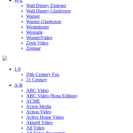
W-Z
Walt Disney Einleger
Walt Disney Glasboxen
Warner
Warner Glasboxen
Westminster
Westside
WonderVideo
Zenit Video
Zentaur
1-9
20th Century Fox
21 Century
A-B
ABC Video
ABC Video (Rosa Edition)
ACME
Acron Media
Action Video
Active Home Video
Aktuell Video
All Video