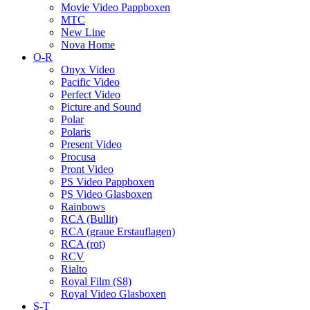
Movie Video Pappboxen
MTC
New Line
Nova Home
O-R
Onyx Video
Pacific Video
Perfect Video
Picture and Sound
Polar
Polaris
Present Video
Procusa
Pront Video
PS Video Pappboxen
PS Video Glasboxen
Rainbows
RCA (Bullit)
RCA (graue Erstauflagen)
RCA (rot)
RCV
Rialto
Royal Film (S8)
Royal Video Glasboxen
S-T