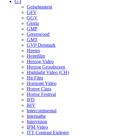
G-I
Geiselgasteig
GFV
GGV
Gloria
GMP
Greenwood
GMT
GVP Denmark
Heeres
Heimfilm
Herzog Video
Herzog Grossboxen
Highlight Video (CH)
Hit Film
Horizont Video
Horror Class
Horror Festival
IFD
IHV
Intercontinental
Interpathe
Intervision
IPM Video
ITT Contrast Einleger