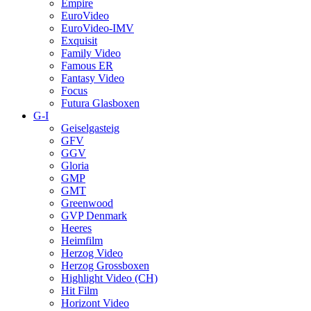
Empire
EuroVideo
EuroVideo-IMV
Exquisit
Family Video
Famous ER
Fantasy Video
Focus
Futura Glasboxen
G-I
Geiselgasteig
GFV
GGV
Gloria
GMP
GMT
Greenwood
GVP Denmark
Heeres
Heimfilm
Herzog Video
Herzog Grossboxen
Highlight Video (CH)
Hit Film
Horizont Video