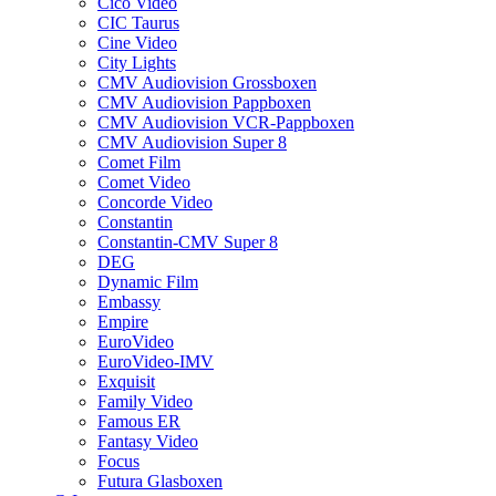
Cico Video
CIC Taurus
Cine Video
City Lights
CMV Audiovision Grossboxen
CMV Audiovision Pappboxen
CMV Audiovision VCR-Pappboxen
CMV Audiovision Super 8
Comet Film
Comet Video
Concorde Video
Constantin
Constantin-CMV Super 8
DEG
Dynamic Film
Embassy
Empire
EuroVideo
EuroVideo-IMV
Exquisit
Family Video
Famous ER
Fantasy Video
Focus
Futura Glasboxen