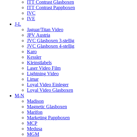
ITT Contrast Glasboxen
ITT Contrast Pappboxen
IVC
IVE
J-L
Jaguar/Titan Video
JPV Austria
JVC Glasboxen 3-stellig
JVC Glasboxen 4-stellig
Karo
Kessler
Kleinstlabels
Laser Video Film
Lightning Video
Limar
Loyal Video Einleger
Loyal Video Glasboxen
M-N
Madison
Magnetic Glasboxen
Marifon
Marketing Pappboxen
MCP
Medusa
MGM