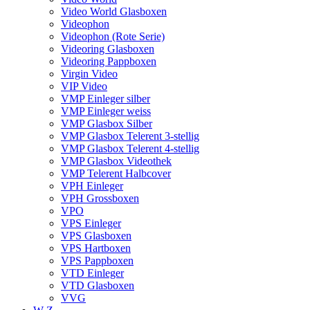
Video World Glasboxen
Videophon
Videophon (Rote Serie)
Videoring Glasboxen
Videoring Pappboxen
Virgin Video
VIP Video
VMP Einleger silber
VMP Einleger weiss
VMP Glasbox Silber
VMP Glasbox Telerent 3-stellig
VMP Glasbox Telerent 4-stellig
VMP Glasbox Videothek
VMP Telerent Halbcover
VPH Einleger
VPH Grossboxen
VPO
VPS Einleger
VPS Glasboxen
VPS Hartboxen
VPS Pappboxen
VTD Einleger
VTD Glasboxen
VVG