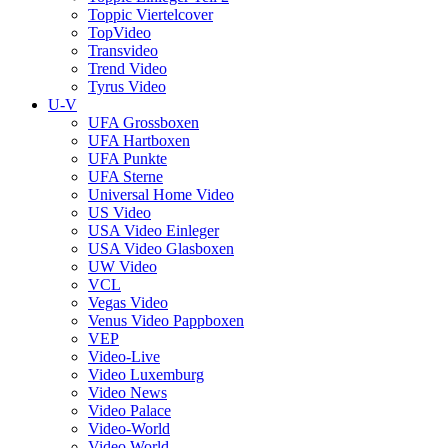
Toppic Viertelcover
TopVideo
Transvideo
Trend Video
Tyrus Video
U-V
UFA Grossboxen
UFA Hartboxen
UFA Punkte
UFA Sterne
Universal Home Video
US Video
USA Video Einleger
USA Video Glasboxen
UW Video
VCL
Vegas Video
Venus Video Pappboxen
VEP
Video-Live
Video Luxemburg
Video News
Video Palace
Video-World
Video World