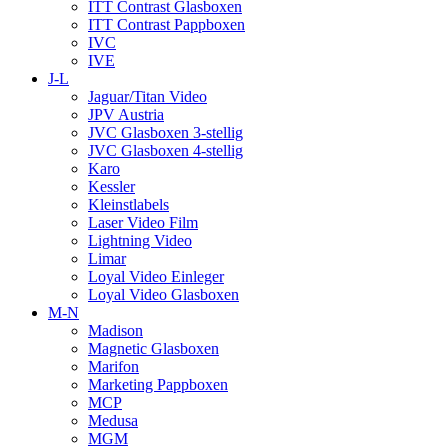
ITT Contrast Glasboxen
ITT Contrast Pappboxen
IVC
IVE
J-L
Jaguar/Titan Video
JPV Austria
JVC Glasboxen 3-stellig
JVC Glasboxen 4-stellig
Karo
Kessler
Kleinstlabels
Laser Video Film
Lightning Video
Limar
Loyal Video Einleger
Loyal Video Glasboxen
M-N
Madison
Magnetic Glasboxen
Marifon
Marketing Pappboxen
MCP
Medusa
MGM