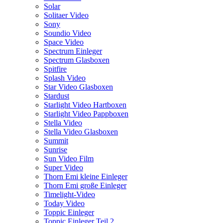
Solar
Solitaer Video
Sony
Soundio Video
Space Video
Spectrum Einleger
Spectrum Glasboxen
Spitfire
Splash Video
Star Video Glasboxen
Stardust
Starlight Video Hartboxen
Starlight Video Pappboxen
Stella Video
Stella Video Glasboxen
Summit
Sunrise
Sun Video Film
Super Video
Thorn Emi kleine Einleger
Thorn Emi große Einleger
Timelight-Video
Today Video
Toppic Einleger
Toppic Einleger Teil 2