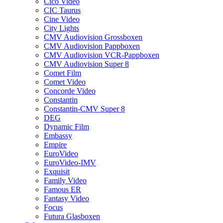
Cico Video
CIC Taurus
Cine Video
City Lights
CMV Audiovision Grossboxen
CMV Audiovision Pappboxen
CMV Audiovision VCR-Pappboxen
CMV Audiovision Super 8
Comet Film
Comet Video
Concorde Video
Constantin
Constantin-CMV Super 8
DEG
Dynamic Film
Embassy
Empire
EuroVideo
EuroVideo-IMV
Exquisit
Family Video
Famous ER
Fantasy Video
Focus
Futura Glasboxen