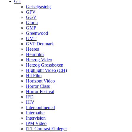
G-I
Geiselgasteig
GFV
GGV
Gloria
GMP
Greenwood
GMT
GVP Denmark
Heeres
Heimfilm
Herzog Video
Herzog Grossboxen
Highlight Video (CH)
Hit Film
Horizont Video
Horror Class
Horror Festival
IFD
IHV
Intercontinental
Interpathe
Intervision
IPM Video
ITT Contrast Einleger