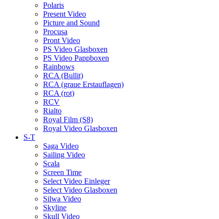
Polaris
Present Video
Picture and Sound
Procusa
Pront Video
PS Video Glasboxen
PS Video Pappboxen
Rainbows
RCA (Bullit)
RCA (graue Erstauflagen)
RCA (rot)
RCV
Rialto
Royal Film (S8)
Royal Video Glasboxen
S-T
Saga Video
Sailing Video
Scala
Screen Time
Select Video Einleger
Select Video Glasboxen
Silwa Video
Skyline
Skull Video