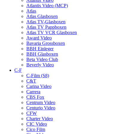
Atlantis Video
Atlantis Video (MCP)
Atlas
Atlas Glasboxen
Atlas TV-Glasboxen
Atlas TV Pappboxen
Atlas TV VCR Glasboxen
Award Video
Bavaria Grossboxen
BBH Einleger
BBH Glasboxen
Beta Video Club
Beverly Video
C-F
C-Film (S8)
C&T
Carina Video
Carrera
CBS Fox
Centrum Video
Centurio Video
CFW
Charter Video
CIC Video
Cico Film