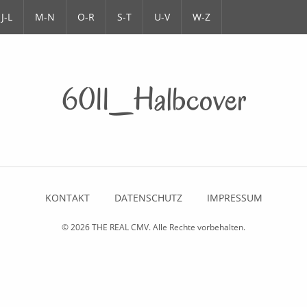
J-L
M-N
O-R
S-T
U-V
W-Z
6011_Halbcover
KONTAKT
DATENSCHUTZ
IMPRESSUM
© 2026
THE REAL CMV
. Alle Rechte vorbehalten.