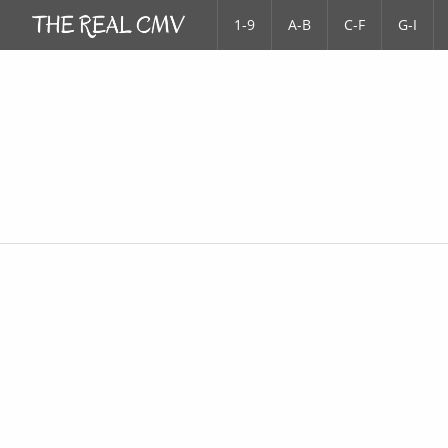
1-9
A-B
C-F
G-I