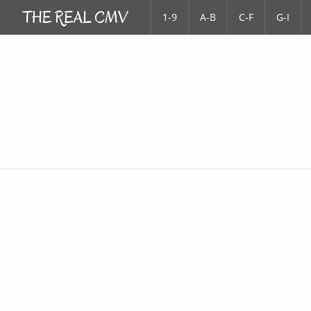
1-9
A-B
C-F
G-I