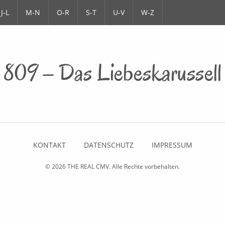
J-L
M-N
O-R
S-T
U-V
W-Z
809 – Das Liebeskarussell
KONTAKT
DATENSCHUTZ
IMPRESSUM
© 2026
THE REAL CMV
. Alle Rechte vorbehalten.