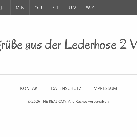
J-L
M-N
O-R
S-T
U-V
W-Z
rüße aus der Lederhose 2 
KONTAKT
DATENSCHUTZ
IMPRESSUM
© 2026
THE REAL CMV
. Alle Rechte vorbehalten.