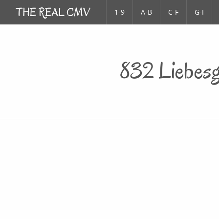
1-9
A-B
C-F
G-I
832 Liebesg