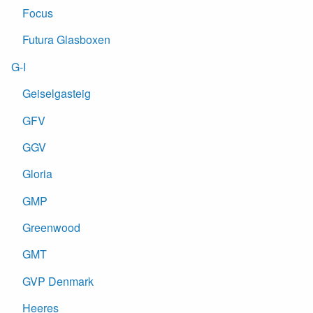
Focus
Futura Glasboxen
G-I
Geiselgasteig
GFV
GGV
Gloria
GMP
Greenwood
GMT
GVP Denmark
Heeres