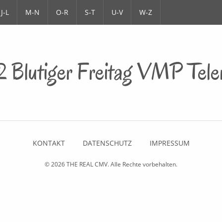
J-L
M-N
O-R
S-T
U-V
W-Z
 Blutiger Freitag VMP Tele
KONTAKT
DATENSCHUTZ
IMPRESSUM
© 2026
THE REAL CMV
. Alle Rechte vorbehalten.