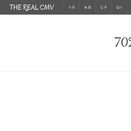
1-9
A-B
C-F
G-I
702