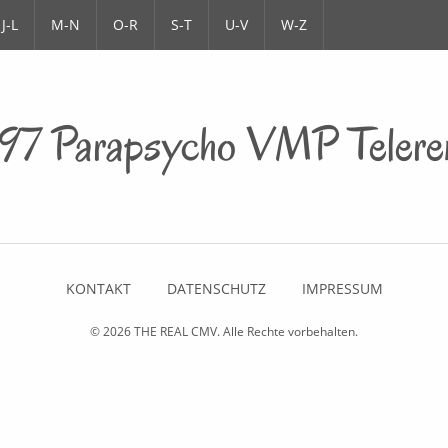
J-L
M-N
O-R
S-T
U-V
W-Z
97 Parapsycho VMP Telere
KONTAKT
DATENSCHUTZ
IMPRESSUM
© 2026
THE REAL CMV
. Alle Rechte vorbehalten.