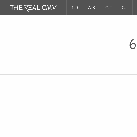
1-9
A-B
C-F
G-I
6