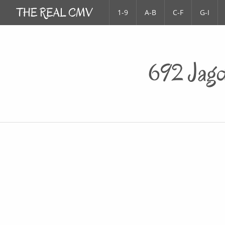
1-9
A-B
C-F
G-I
692 Jagd