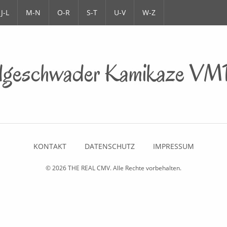
J-L
M-N
O-R
S-T
U-V
W-Z
geschwader Kamikaze VMP
KONTAKT
DATENSCHUTZ
IMPRESSUM
© 2026
THE REAL CMV
. Alle Rechte vorbehalten.