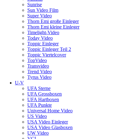
Sunrise
Sun Video Film
Super Video
Thorn Emi große Einleger
Thorn Emi kleine Einleger
Timelight-Video
Today Video
Toppic Einleger
Toppic Einleger Teil 2
Toppic Viertelcover
TopVideo
Transvideo
Trend Video
Tyrus Video
U-V
UFA Sterne
UFA Grossboxen
UFA Hartboxen
UFA Punkte
Universal Home Video
US Video
USA Video Einleger
USA Video Glasboxen
UW Video
VCL