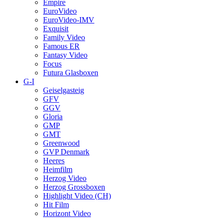
Empire
EuroVideo
EuroVideo-IMV
Exquisit
Family Video
Famous ER
Fantasy Video
Focus
Futura Glasboxen
G-I
Geiselgasteig
GFV
GGV
Gloria
GMP
GMT
Greenwood
GVP Denmark
Heeres
Heimfilm
Herzog Video
Herzog Grossboxen
Highlight Video (CH)
Hit Film
Horizont Video