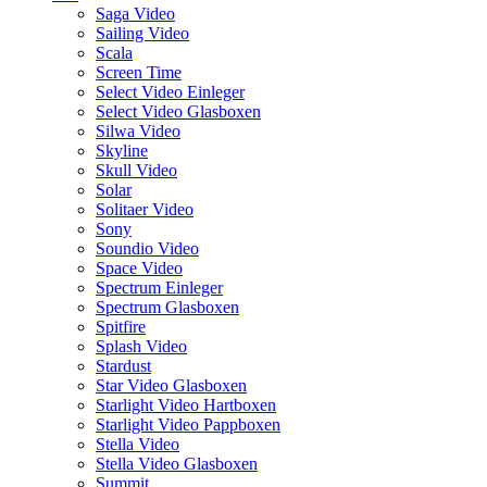
Saga Video
Sailing Video
Scala
Screen Time
Select Video Einleger
Select Video Glasboxen
Silwa Video
Skyline
Skull Video
Solar
Solitaer Video
Sony
Soundio Video
Space Video
Spectrum Einleger
Spectrum Glasboxen
Spitfire
Splash Video
Stardust
Star Video Glasboxen
Starlight Video Hartboxen
Starlight Video Pappboxen
Stella Video
Stella Video Glasboxen
Summit