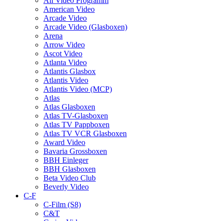
All Video Programm
American Video
Arcade Video
Arcade Video (Glasboxen)
Arena
Arrow Video
Ascot Video
Atlanta Video
Atlantis Glasbox
Atlantis Video
Atlantis Video (MCP)
Atlas
Atlas Glasboxen
Atlas TV-Glasboxen
Atlas TV Pappboxen
Atlas TV VCR Glasboxen
Award Video
Bavaria Grossboxen
BBH Einleger
BBH Glasboxen
Beta Video Club
Beverly Video
C-F
C-Film (S8)
C&T