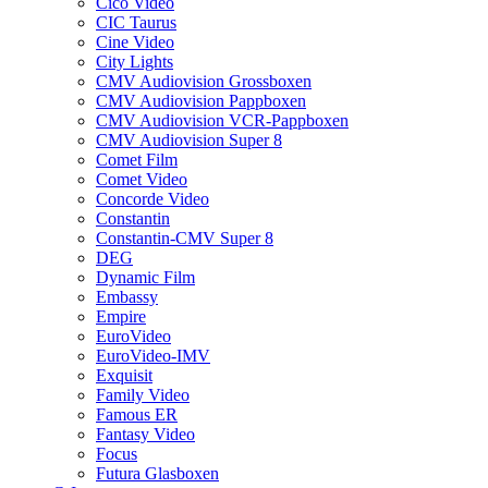
Cico Video
CIC Taurus
Cine Video
City Lights
CMV Audiovision Grossboxen
CMV Audiovision Pappboxen
CMV Audiovision VCR-Pappboxen
CMV Audiovision Super 8
Comet Film
Comet Video
Concorde Video
Constantin
Constantin-CMV Super 8
DEG
Dynamic Film
Embassy
Empire
EuroVideo
EuroVideo-IMV
Exquisit
Family Video
Famous ER
Fantasy Video
Focus
Futura Glasboxen