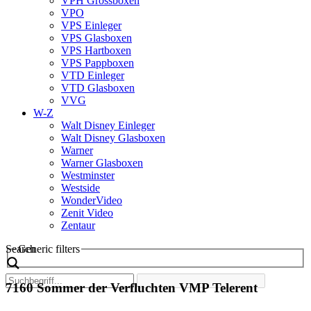
VPH Grossboxen
VPO
VPS Einleger
VPS Glasboxen
VPS Hartboxen
VPS Pappboxen
VTD Einleger
VTD Glasboxen
VVG
W-Z
Walt Disney Einleger
Walt Disney Glasboxen
Warner
Warner Glasboxen
Westminster
Westside
WonderVideo
Zenit Video
Zentaur
Search
Generic filters
7160 Sommer der Verfluchten VMP Telerent