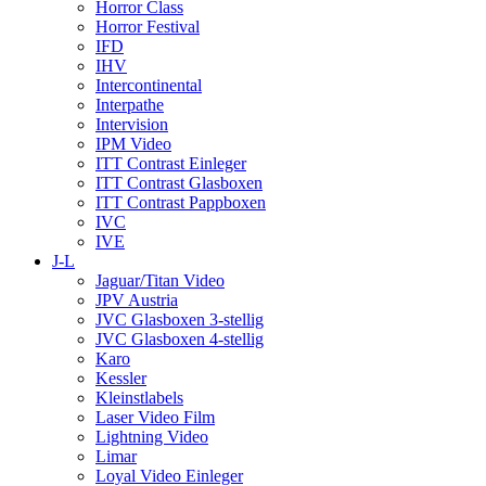
Horror Class
Horror Festival
IFD
IHV
Intercontinental
Interpathe
Intervision
IPM Video
ITT Contrast Einleger
ITT Contrast Glasboxen
ITT Contrast Pappboxen
IVC
IVE
J-L
Jaguar/Titan Video
JPV Austria
JVC Glasboxen 3-stellig
JVC Glasboxen 4-stellig
Karo
Kessler
Kleinstlabels
Laser Video Film
Lightning Video
Limar
Loyal Video Einleger