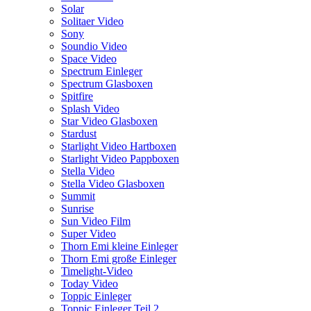
Solar
Solitaer Video
Sony
Soundio Video
Space Video
Spectrum Einleger
Spectrum Glasboxen
Spitfire
Splash Video
Star Video Glasboxen
Stardust
Starlight Video Hartboxen
Starlight Video Pappboxen
Stella Video
Stella Video Glasboxen
Summit
Sunrise
Sun Video Film
Super Video
Thorn Emi kleine Einleger
Thorn Emi große Einleger
Timelight-Video
Today Video
Toppic Einleger
Toppic Einleger Teil 2