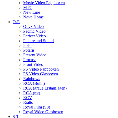
Movie Video Pappboxen
MTC
New Line
Nova Home
O-R
Onyx Video
Pacific Video
Perfect Video
Picture and Sound
Polar
Polaris
Present Video
Procusa
Pront Video
PS Video Pappboxen
PS Video Glasboxen
Rainbows
RCA (Bullit)
RCA (graue Erstauflagen)
RCA (rot)
RCV
Rialto
Royal Film (S8)
Royal Video Glasboxen
S-T