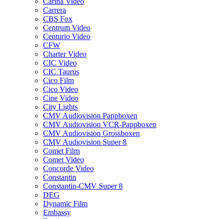
Carina Video
Carrera
CBS Fox
Centrum Video
Centurio Video
CFW
Charter Video
CIC Video
CIC Taurus
Cico Film
Cico Video
Cine Video
City Lights
CMV Audiovision Pappboxen
CMV Audiovision VCR-Pappboxen
CMV Audiovision Grossboxen
CMV Audiovision Super 8
Comet Film
Comet Video
Concorde Video
Constantin
Constantin-CMV Super 8
DEG
Dynamic Film
Embassy