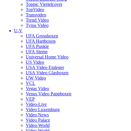
Toppic Viertelcover
TopVideo
Transvideo
Trend Video
Tyrus Video
U-V
UFA Grossboxen
UFA Hartboxen
UFA Punkte
UFA Sterne
Universal Home Video
US Video
USA Video Einleger
USA Video Glasboxen
UW Video
VCL
Vegas Video
Venus Video Pappboxen
VEP
Video-Live
Video Luxemburg
Video News
Video Palace
Video-World
Video World