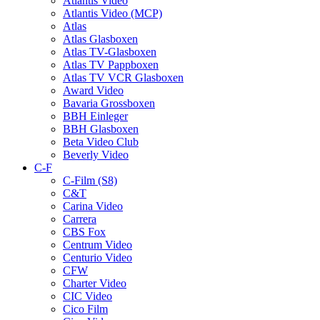
Atlantis Video
Atlantis Video (MCP)
Atlas
Atlas Glasboxen
Atlas TV-Glasboxen
Atlas TV Pappboxen
Atlas TV VCR Glasboxen
Award Video
Bavaria Grossboxen
BBH Einleger
BBH Glasboxen
Beta Video Club
Beverly Video
C-F
C-Film (S8)
C&T
Carina Video
Carrera
CBS Fox
Centrum Video
Centurio Video
CFW
Charter Video
CIC Video
Cico Film