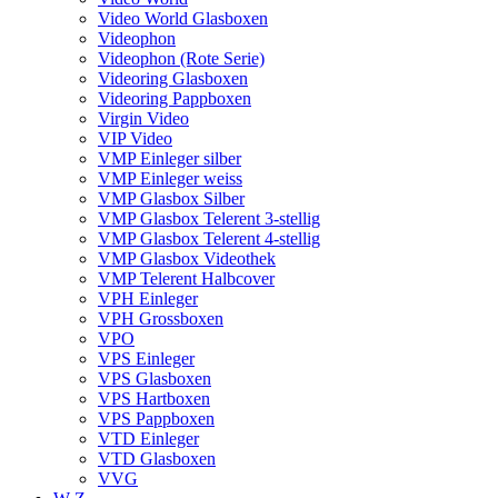
Video World Glasboxen
Videophon
Videophon (Rote Serie)
Videoring Glasboxen
Videoring Pappboxen
Virgin Video
VIP Video
VMP Einleger silber
VMP Einleger weiss
VMP Glasbox Silber
VMP Glasbox Telerent 3-stellig
VMP Glasbox Telerent 4-stellig
VMP Glasbox Videothek
VMP Telerent Halbcover
VPH Einleger
VPH Grossboxen
VPO
VPS Einleger
VPS Glasboxen
VPS Hartboxen
VPS Pappboxen
VTD Einleger
VTD Glasboxen
VVG