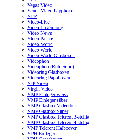
Vegas Video
Venus Video Pappboxen
VEP
Video-Live
Video Luxemburg
Video News
Video Palace
Video-World
Video World
Video World Glasboxen
Videophon
Videophon (Rote Serie)
Videoring Glasboxen
Videoring Pappboxen
VIP Video
Virgin Video
VMP Einleger weiss
VMP Einleger silber
VMP Glasbox Videothek
VMP Glasbox Silber
VMP Glasbox Telerent 3-stellig
VMP Glasbox Telerent 4-stellig
VMP Telerent Halbcover
VPH Einleger