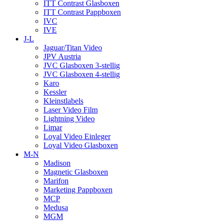
ITT Contrast Glasboxen
ITT Contrast Pappboxen
IVC
IVE
J-L
Jaguar/Titan Video
JPV Austria
JVC Glasboxen 3-stellig
JVC Glasboxen 4-stellig
Karo
Kessler
Kleinstlabels
Laser Video Film
Lightning Video
Limar
Loyal Video Einleger
Loyal Video Glasboxen
M-N
Madison
Magnetic Glasboxen
Marifon
Marketing Pappboxen
MCP
Medusa
MGM