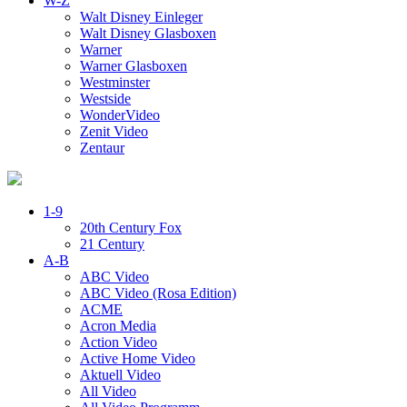
W-Z
Walt Disney Einleger
Walt Disney Glasboxen
Warner
Warner Glasboxen
Westminster
Westside
WonderVideo
Zenit Video
Zentaur
1-9
20th Century Fox
21 Century
A-B
ABC Video
ABC Video (Rosa Edition)
ACME
Acron Media
Action Video
Active Home Video
Aktuell Video
All Video