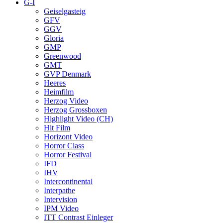
G-I
Geiselgasteig
GFV
GGV
Gloria
GMP
Greenwood
GMT
GVP Denmark
Heeres
Heimfilm
Herzog Video
Herzog Grossboxen
Highlight Video (CH)
Hit Film
Horizont Video
Horror Class
Horror Festival
IFD
IHV
Intercontinental
Interpathe
Intervision
IPM Video
ITT Contrast Einleger