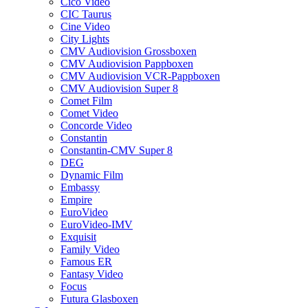
Cico Video
CIC Taurus
Cine Video
City Lights
CMV Audiovision Grossboxen
CMV Audiovision Pappboxen
CMV Audiovision VCR-Pappboxen
CMV Audiovision Super 8
Comet Film
Comet Video
Concorde Video
Constantin
Constantin-CMV Super 8
DEG
Dynamic Film
Embassy
Empire
EuroVideo
EuroVideo-IMV
Exquisit
Family Video
Famous ER
Fantasy Video
Focus
Futura Glasboxen