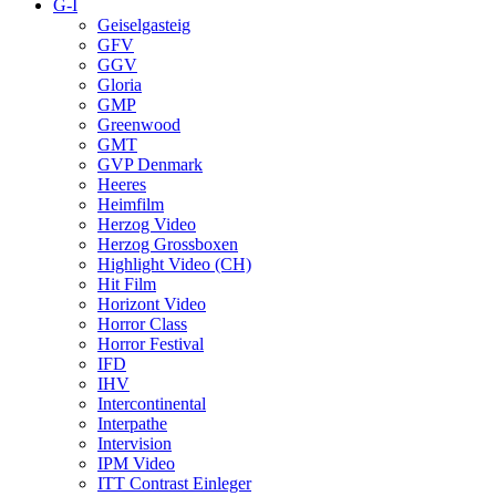
G-I
Geiselgasteig
GFV
GGV
Gloria
GMP
Greenwood
GMT
GVP Denmark
Heeres
Heimfilm
Herzog Video
Herzog Grossboxen
Highlight Video (CH)
Hit Film
Horizont Video
Horror Class
Horror Festival
IFD
IHV
Intercontinental
Interpathe
Intervision
IPM Video
ITT Contrast Einleger