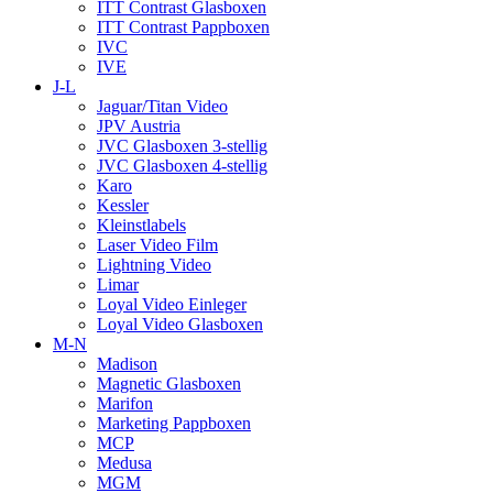
ITT Contrast Glasboxen
ITT Contrast Pappboxen
IVC
IVE
J-L
Jaguar/Titan Video
JPV Austria
JVC Glasboxen 3-stellig
JVC Glasboxen 4-stellig
Karo
Kessler
Kleinstlabels
Laser Video Film
Lightning Video
Limar
Loyal Video Einleger
Loyal Video Glasboxen
M-N
Madison
Magnetic Glasboxen
Marifon
Marketing Pappboxen
MCP
Medusa
MGM