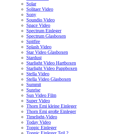
Solar
Solitaer Video
Sony
Soundio Video
Space Video
Spectrum Einleger
Spectrum Glasboxen
Spitfire
Splash Video
Star Video Glasboxen
Stardust
Starlight Video Hartboxen
Starlight Video Pappboxen
Stella Video
Stella Video Glasboxen
Summit
Sunrise
Sun Video Film
Super Video
Thorn Emi kleine Einleger
Thorn Emi große Einleger
Timelight-Video
Today Video
Toppic Einleger
Toppic Einleger Teil 2