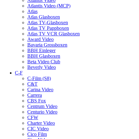
Atlantis Video
Atlantis Video (MCP)
Atlas
Atlas Glasboxen
Atlas TV-Glasboxen
Atlas TV Pappboxen
Atlas TV VCR Glasboxen
Award Video
Bavaria Grossboxen
BBH Einleger
BBH Glasboxen
Beta Video Club
Beverly Video
C-F
C-Film (S8)
C&T
Carina Video
Carrera
CBS Fox
Centrum Video
Centurio Video
CFW
Charter Video
CIC Video
Cico Film