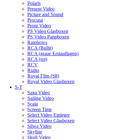
Polaris
Present Video
Picture and Sound
Procusa
Pront Video
PS Video Glasboxen
PS Video Pappboxen
Rainbows
RCA (Bullit)
RCA (graue Erstauflagen)
RCA (rot)
RCV
Rialto
Royal Film (S8)
Royal Video Glasboxen
S-T
Saga Video
Sailing Video
Scala
Screen Time
Select Video Einleger
Select Video Glasboxen
Silwa Video
Skyline
Skull Video