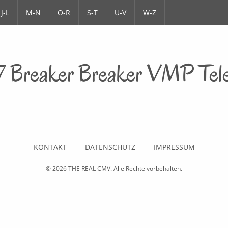
J-L
M-N
O-R
S-T
U-V
W-Z
7 Breaker Breaker VMP Tele
KONTAKT
DATENSCHUTZ
IMPRESSUM
© 2026
THE REAL CMV
. Alle Rechte vorbehalten.