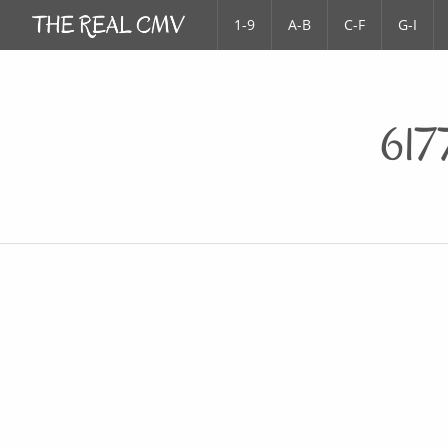
1-9
A-B
C-F
G-I
617