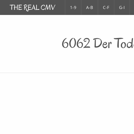
1-9
A-B
C-F
G-I
6062 Der Tode