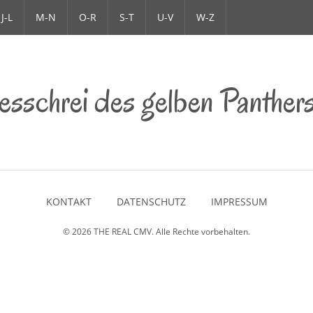
J-L
M-N
O-R
S-T
U-V
W-Z
sschrei des gelben Panther
KONTAKT
DATENSCHUTZ
IMPRESSUM
© 2026
THE REAL CMV
. Alle Rechte vorbehalten.