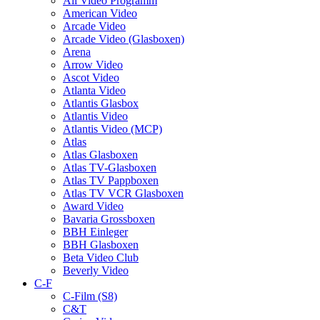
All Video Programm
American Video
Arcade Video
Arcade Video (Glasboxen)
Arena
Arrow Video
Ascot Video
Atlanta Video
Atlantis Glasbox
Atlantis Video
Atlantis Video (MCP)
Atlas
Atlas Glasboxen
Atlas TV-Glasboxen
Atlas TV Pappboxen
Atlas TV VCR Glasboxen
Award Video
Bavaria Grossboxen
BBH Einleger
BBH Glasboxen
Beta Video Club
Beverly Video
C-F
C-Film (S8)
C&T