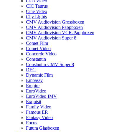
Cico Video
CIC Taurus
Cine Video
City Lights
CMV Audiovision Grossboxen
CMV Audiovision Pappboxen
CMV Audiovision VCR-Pappboxen
CMV Audiovision Super 8
Comet Film
Comet Video
Concorde Video
Constantin
Constantin-CMV Super 8
DEG
Dynamic Film
Embassy
Empire
EuroVideo
EuroVideo-IMV
Exquisit
Family Video
Famous ER
Fantasy Video
Focus
Futura Glasboxen