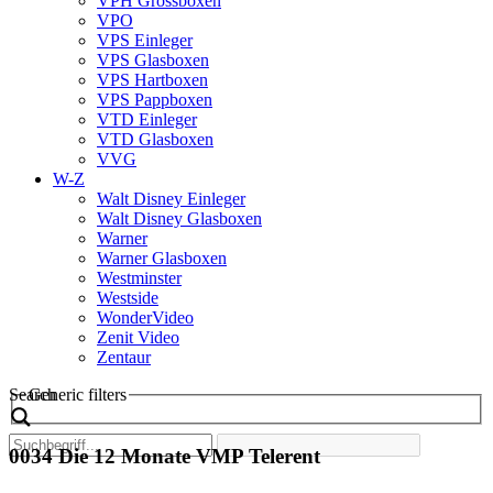
VPH Grossboxen
VPO
VPS Einleger
VPS Glasboxen
VPS Hartboxen
VPS Pappboxen
VTD Einleger
VTD Glasboxen
VVG
W-Z
Walt Disney Einleger
Walt Disney Glasboxen
Warner
Warner Glasboxen
Westminster
Westside
WonderVideo
Zenit Video
Zentaur
Search
Generic filters
0034 Die 12 Monate VMP Telerent