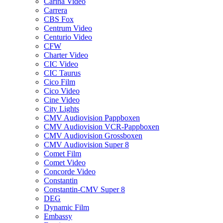
Carina Video
Carrera
CBS Fox
Centrum Video
Centurio Video
CFW
Charter Video
CIC Video
CIC Taurus
Cico Film
Cico Video
Cine Video
City Lights
CMV Audiovision Pappboxen
CMV Audiovision VCR-Pappboxen
CMV Audiovision Grossboxen
CMV Audiovision Super 8
Comet Film
Comet Video
Concorde Video
Constantin
Constantin-CMV Super 8
DEG
Dynamic Film
Embassy