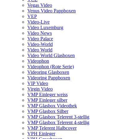
Vegas Video
Venus Video Pappboxen
VEP
Video-Live
Video Luxemburg
Video News
Video Palace
Video-World
Video World
Video World Glasboxen
Videophon
Videophon (Rote Serie)
Videoring Glasboxen
Videoring Pappboxen
VIP Video
Virgin Video
VMP Einleger weiss
VMP Einleger silber
VMP Glasbox Videothek
VMP Glasbox Silber
VMP Glasbox Telerent 3-stellig
VMP Glasbox Telerent 4-stellig
VMP Telerent Halbcover
VPH Einleger