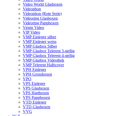
Video World Glasboxen
Videophon
Videophon (Rote Serie)
Videoring Glasboxen
Videoring Pappboxen
Virgin Video
VIP Video
VMP Einleger silber
VMP Einleger weiss
VMP Glasbox Silber
VMP Glasbox Telerent 3-stellig
VMP Glasbox Telerent 4-stellig
VMP Glasbox Videothek
VMP Telerent Halbcover
VPH Einleger
VPH Grossboxen
VPO
VPS Einleger
VPS Glasboxen
VPS Hartboxen
VPS Pappboxen
VTD Einleger
VTD Glasboxen
VVG