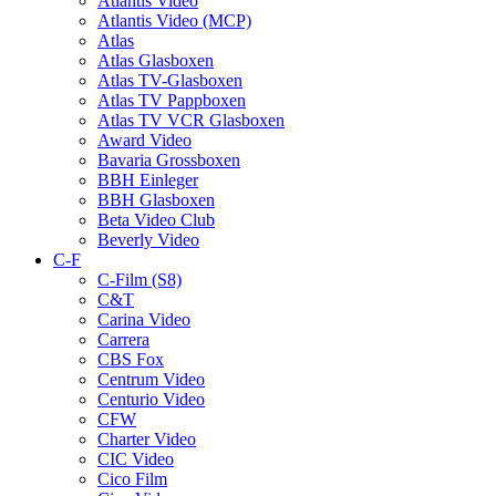
Atlantis Video
Atlantis Video (MCP)
Atlas
Atlas Glasboxen
Atlas TV-Glasboxen
Atlas TV Pappboxen
Atlas TV VCR Glasboxen
Award Video
Bavaria Grossboxen
BBH Einleger
BBH Glasboxen
Beta Video Club
Beverly Video
C-F
C-Film (S8)
C&T
Carina Video
Carrera
CBS Fox
Centrum Video
Centurio Video
CFW
Charter Video
CIC Video
Cico Film