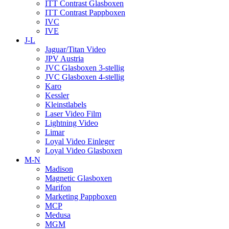
ITT Contrast Glasboxen
ITT Contrast Pappboxen
IVC
IVE
J-L
Jaguar/Titan Video
JPV Austria
JVC Glasboxen 3-stellig
JVC Glasboxen 4-stellig
Karo
Kessler
Kleinstlabels
Laser Video Film
Lightning Video
Limar
Loyal Video Einleger
Loyal Video Glasboxen
M-N
Madison
Magnetic Glasboxen
Marifon
Marketing Pappboxen
MCP
Medusa
MGM