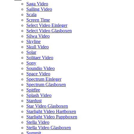
Saga Video
Sailing Video
Scala
Screen Time
Select Video Einleger
Select Video Glasboxen
Silwa Video
Skyline
Skull Video
Solar
Solitaer Video
Sony
Soundio Video
Space Video
Spectrum Einleger
Spectrum Glasboxen
Spitfire
Splash Video
Stardust
Star Video Glasboxen
Starlight Video Hartboxen
Starlight Video Pappboxen
Stella Video
Stella Video Glasboxen
Summit