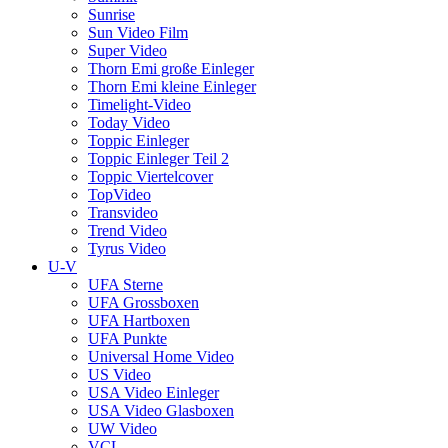
Sunrise
Sun Video Film
Super Video
Thorn Emi große Einleger
Thorn Emi kleine Einleger
Timelight-Video
Today Video
Toppic Einleger
Toppic Einleger Teil 2
Toppic Viertelcover
TopVideo
Transvideo
Trend Video
Tyrus Video
U-V
UFA Sterne
UFA Grossboxen
UFA Hartboxen
UFA Punkte
Universal Home Video
US Video
USA Video Einleger
USA Video Glasboxen
UW Video
VCL