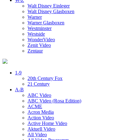
W-Z
Walt Disney Einleger
Walt Disney Glasboxen
Warner
Warner Glasboxen
Westminster
Westside
WonderVideo
Zenit Video
Zentaur
1-9
20th Century Fox
21 Century
A-B
ABC Video
ABC Video (Rosa Edition)
ACME
Acron Media
Action Video
Active Home Video
Aktuell Video
All Video