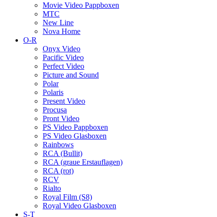
Movie Video Pappboxen
MTC
New Line
Nova Home
O-R
Onyx Video
Pacific Video
Perfect Video
Picture and Sound
Polar
Polaris
Present Video
Procusa
Pront Video
PS Video Pappboxen
PS Video Glasboxen
Rainbows
RCA (Bullit)
RCA (graue Erstauflagen)
RCA (rot)
RCV
Rialto
Royal Film (S8)
Royal Video Glasboxen
S-T