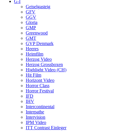
G-I
Geiselgasteig
GFV
GGV
Gloria
GMP
Greenwood
GMT
GVP Denmark
Heeres
Heimfilm
Herzog Video
Herzog Grossboxen
Highlight Video (CH)
Hit Film
Horizont Video
Horror Class
Horror Festival
IFD
IHV
Intercontinental
Interpathe
Intervision
IPM Video
ITT Contrast Einleger