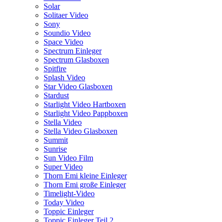
Solar
Solitaer Video
Sony
Soundio Video
Space Video
Spectrum Einleger
Spectrum Glasboxen
Spitfire
Splash Video
Star Video Glasboxen
Stardust
Starlight Video Hartboxen
Starlight Video Pappboxen
Stella Video
Stella Video Glasboxen
Summit
Sunrise
Sun Video Film
Super Video
Thorn Emi kleine Einleger
Thorn Emi große Einleger
Timelight-Video
Today Video
Toppic Einleger
Toppic Einleger Teil 2