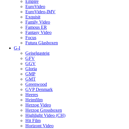
Empire
EuroVideo
EuroVideo-IMV
Exquisit
Family Video
Famous ER
Fantasy Video
Focus
Futura Glasboxen
G-I
Geiselgasteig
GFV
GGV
Gloria
GMP
GMT
Greenwood
GVP Denmark
Heeres
Heimfilm
Herzog Video
Herzog Grossboxen
Highlight Video (CH)
Hit Film
Horizont Video