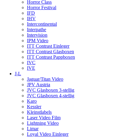
Horror Class
Horror Festival
IFD
IHV
Intercontinental
Interpathe
Intervision
IPM Video
ITT Contrast Einleger
ITT Contrast Glasboxen
ITT Contrast Pappboxen
IVC
IVE
J-L
Jaguar/Titan Video
JPV Austria
JVC Glasboxen 3-stellig
JVC Glasboxen 4-stellig
Karo
Kessler
Kleinstlabels
Laser Video Film
Lightning Video
Limar
Loyal Video Einleger