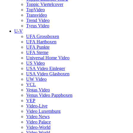
Toppic Viertelcover
TopVideo
Transvideo
Trend Video
Tyrus Video
U-V
UFA Grossboxen
UFA Hartboxen
UFA Punkte
UFA Sterne
Universal Home Video
US Video
USA Video Einleger
USA Video Glasboxen
UW Video
VCL
Vegas Video
Venus Video Pappboxen
VEP
Video-Live
Video Luxemburg
Video News
Video Palace
Video-World
Video World