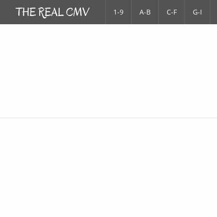
1-9
A-B
C-F
G-I