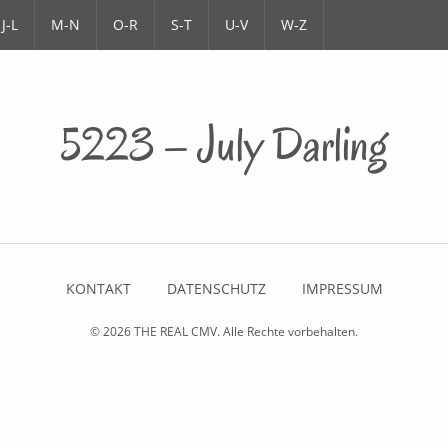
J-L
M-N
O-R
S-T
U-V
W-Z
5223 – July Darling
KONTAKT
DATENSCHUTZ
IMPRESSUM
© 2026
THE REAL CMV
. Alle Rechte vorbehalten.