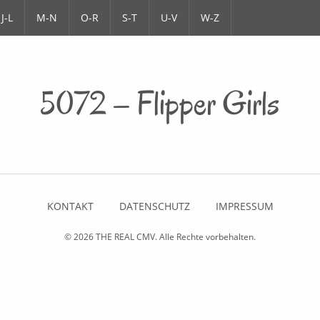
J-L
M-N
O-R
S-T
U-V
W-Z
5072 – Flipper Girls
KONTAKT
DATENSCHUTZ
IMPRESSUM
© 2026
THE REAL CMV
. Alle Rechte vorbehalten.