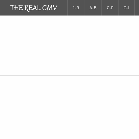
1-9
A-B
C-F
G-I