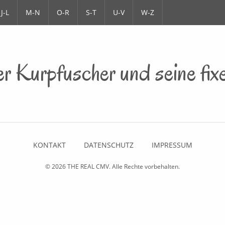
J-L
M-N
O-R
S-T
U-V
W-Z
 Kurpfuscher und seine fix
KONTAKT
DATENSCHUTZ
IMPRESSUM
© 2026
THE REAL CMV
. Alle Rechte vorbehalten.