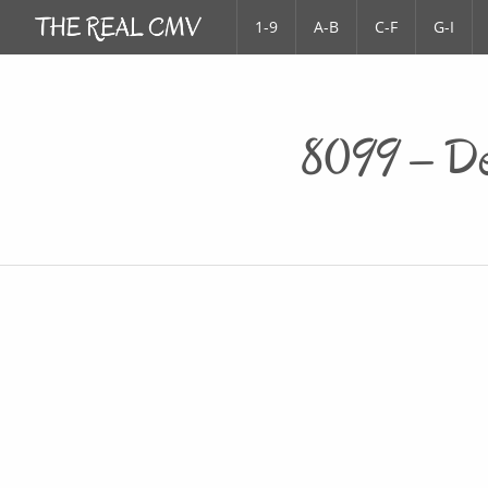
1-9
A-B
C-F
G-I
8099 – Der