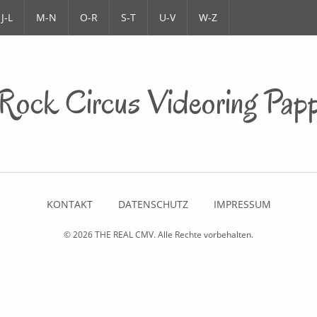
J-L
M-N
O-R
S-T
U-V
W-Z
Rock Circus Videoring Pap
KONTAKT
DATENSCHUTZ
IMPRESSUM
© 2026
THE REAL CMV
. Alle Rechte vorbehalten.