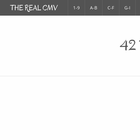
1-9
A-B
C-F
G-I
42 