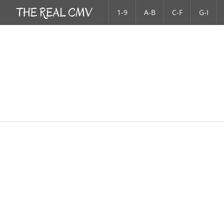
1-9
A-B
C-F
G-I