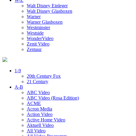
W-Z
Walt Disney Einleger
Walt Disney Glasboxen
Warner
Warner Glasboxen
Westminster
Westside
WonderVideo
Zenit Video
Zentaur
1-9
20th Century Fox
21 Century
A-B
ABC Video
ABC Video (Rosa Edition)
ACME
Acron Media
Action Video
Active Home Video
Aktuell Video
All Video