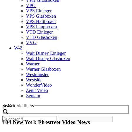
VPH Grossboxen
VPO
VPS Einleger
VPS Glasboxen
VPS Hartboxen
VPS Pappboxen
VTD Einleger
VTD Glasboxen
VVG
W-Z
Walt Disney Einleger
Walt Disney Glasboxen
Warner
Warner Glasboxen
Westminster
Westside
WonderVideo
Zenit Video
Zentaur
Search
Generic filters
104 New York Firestreet Video News