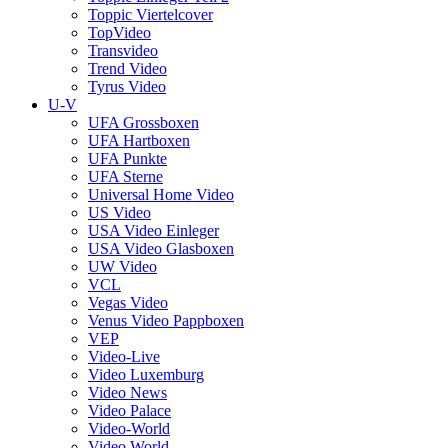
Toppic Viertelcover
TopVideo
Transvideo
Trend Video
Tyrus Video
U-V
UFA Grossboxen
UFA Hartboxen
UFA Punkte
UFA Sterne
Universal Home Video
US Video
USA Video Einleger
USA Video Glasboxen
UW Video
VCL
Vegas Video
Venus Video Pappboxen
VEP
Video-Live
Video Luxemburg
Video News
Video Palace
Video-World
Video World