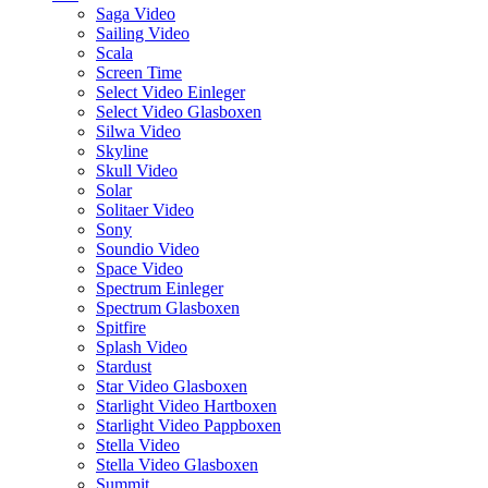
Saga Video
Sailing Video
Scala
Screen Time
Select Video Einleger
Select Video Glasboxen
Silwa Video
Skyline
Skull Video
Solar
Solitaer Video
Sony
Soundio Video
Space Video
Spectrum Einleger
Spectrum Glasboxen
Spitfire
Splash Video
Stardust
Star Video Glasboxen
Starlight Video Hartboxen
Starlight Video Pappboxen
Stella Video
Stella Video Glasboxen
Summit