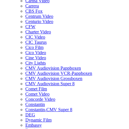
Carina Video
Carrera
CBS Fox
Centrum Video
Centurio Video
CFW
Charter Video
CIC Video
CIC Taurus
Cico Film
Cico Video
Cine Video
City Lights
CMV Audiovision Pappboxen
CMV Audiovision VCR-Pappboxen
CMV Audiovision Grossboxen
CMV Audiovision Super 8
Comet Film
Comet Video
Concorde Video
Constantin
Constantin-CMV Super 8
DEG
Dynamic Film
Embassy