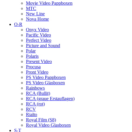
Movie Video Pappboxen
MTC
New Line
Nova Home
O-R
Onyx Video
Pacific Video
Perfect Video
Picture and Sound
Polar
Polaris
Present Video
Procusa
Pront Video
PS Video Pappboxen
PS Video Glasboxen
Rainbows
RCA (Bullit)
RCA (graue Erstauflagen)
RCA (rot)
RCV
Rialto
Royal Film (S8)
Royal Video Glasboxen
S-T