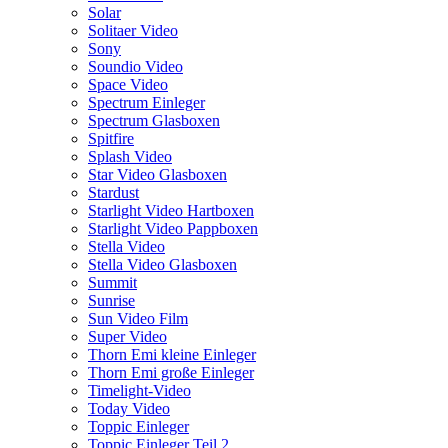
Solar
Solitaer Video
Sony
Soundio Video
Space Video
Spectrum Einleger
Spectrum Glasboxen
Spitfire
Splash Video
Star Video Glasboxen
Stardust
Starlight Video Hartboxen
Starlight Video Pappboxen
Stella Video
Stella Video Glasboxen
Summit
Sunrise
Sun Video Film
Super Video
Thorn Emi kleine Einleger
Thorn Emi große Einleger
Timelight-Video
Today Video
Toppic Einleger
Toppic Einleger Teil 2