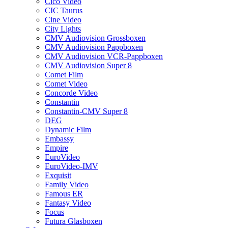
Cico Video
CIC Taurus
Cine Video
City Lights
CMV Audiovision Grossboxen
CMV Audiovision Pappboxen
CMV Audiovision VCR-Pappboxen
CMV Audiovision Super 8
Comet Film
Comet Video
Concorde Video
Constantin
Constantin-CMV Super 8
DEG
Dynamic Film
Embassy
Empire
EuroVideo
EuroVideo-IMV
Exquisit
Family Video
Famous ER
Fantasy Video
Focus
Futura Glasboxen