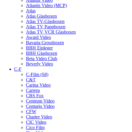
Atlantis Video
Atlantis Video (MCP)
Atlas
Atlas Glasboxen
Atlas TV-Glasboxen
Atlas TV Pappboxen
Atlas TV VCR Glasboxen
Award Video
Bavaria Grossboxen
BBH Einleger
BBH Glasboxen
Beta Video Club
Beverly Video
C-F
C-Film (S8)
C&T
Carina Video
Carrera
CBS Fox
Centrum Video
Centurio Video
CFW
Charter Video
CIC Video
Cico Film