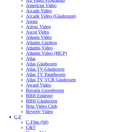
All Video Programm
American Video
Arcade Video
Arcade Video (Glasboxen)
Arena
Arrow Video
Ascot Video
Atlanta Video
Atlantis Glasbox
Atlantis Video
Atlantis Video (MCP)
Atlas
Atlas Glasboxen
Atlas TV-Glasboxen
Atlas TV Pappboxen
Atlas TV VCR Glasboxen
Award Video
Bavaria Grossboxen
BBH Einleger
BBH Glasboxen
Beta Video Club
Beverly Video
C-F
C-Film (S8)
C&T