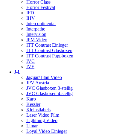
Horror Class
Horror Festival
IFD
IHV
Intercontinental
Interpathe
Intervision
IPM Video
ITT Contrast Einleger
ITT Contrast Glasboxen
ITT Contrast Pappboxen
IVC
IVE
J-L
Jaguar/Titan Video
JPV Austria
JVC Glasboxen 3-stellig
JVC Glasboxen 4-stellig
Karo
Kessler
Kleinstlabels
Laser Video Film
Lightning Video
Limar
Loyal Video Einleger