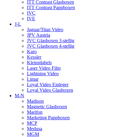
ITT Contrast Glasboxen
ITT Contrast Pappboxen
IVC
IVE
J-L
Jaguar/Titan Video
JPV Austria
JVC Glasboxen 3-stellig
JVC Glasboxen 4-stellig
Karo
Kessler
Kleinstlabels
Laser Video Film
Lightning Video
Limar
Loyal Video Einleger
Loyal Video Glasboxen
M-N
Madison
Magnetic Glasboxen
Marifon
Marketing Pappboxen
MCP
Medusa
MGM