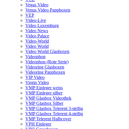
Vegas Video
Venus Video Pappboxen
VEP
Video-Live
Video Luxemburg
Video News
Video Palace
Video-World
Video World
Video World Glasboxen
Videophon
Videophon (Rote Serie)
Videoring Glasboxen
Videoring Pappboxen
VIP Video
Virgin Video
VMP Einleger weiss
VMP Einleger silber
VMP Glasbox Videothek
VMP Glasbox Silber
VMP Glasbox Telerent 3-stellig
VMP Glasbox Telerent 4-stellig
VMP Telerent Halbcover
VPH Einleger