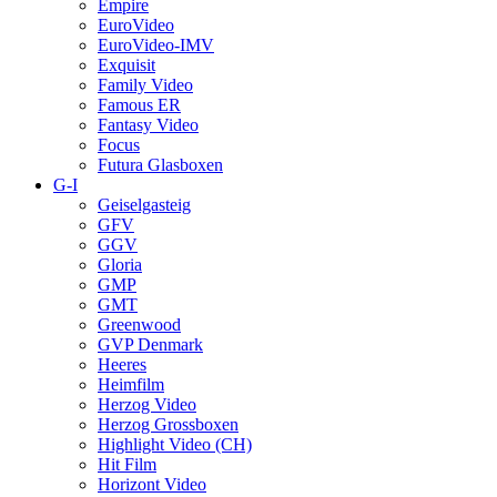
Empire
EuroVideo
EuroVideo-IMV
Exquisit
Family Video
Famous ER
Fantasy Video
Focus
Futura Glasboxen
G-I
Geiselgasteig
GFV
GGV
Gloria
GMP
GMT
Greenwood
GVP Denmark
Heeres
Heimfilm
Herzog Video
Herzog Grossboxen
Highlight Video (CH)
Hit Film
Horizont Video