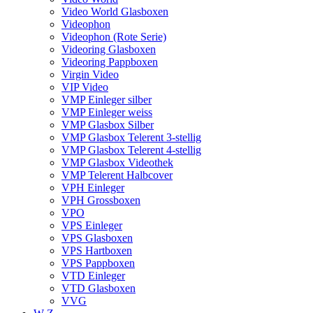
Video World Glasboxen
Videophon
Videophon (Rote Serie)
Videoring Glasboxen
Videoring Pappboxen
Virgin Video
VIP Video
VMP Einleger silber
VMP Einleger weiss
VMP Glasbox Silber
VMP Glasbox Telerent 3-stellig
VMP Glasbox Telerent 4-stellig
VMP Glasbox Videothek
VMP Telerent Halbcover
VPH Einleger
VPH Grossboxen
VPO
VPS Einleger
VPS Glasboxen
VPS Hartboxen
VPS Pappboxen
VTD Einleger
VTD Glasboxen
VVG