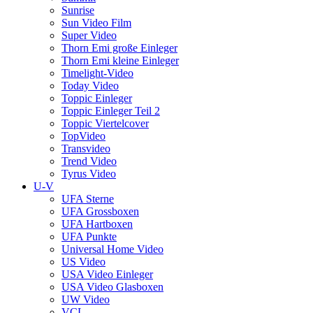
Sunrise
Sun Video Film
Super Video
Thorn Emi große Einleger
Thorn Emi kleine Einleger
Timelight-Video
Today Video
Toppic Einleger
Toppic Einleger Teil 2
Toppic Viertelcover
TopVideo
Transvideo
Trend Video
Tyrus Video
U-V
UFA Sterne
UFA Grossboxen
UFA Hartboxen
UFA Punkte
Universal Home Video
US Video
USA Video Einleger
USA Video Glasboxen
UW Video
VCL