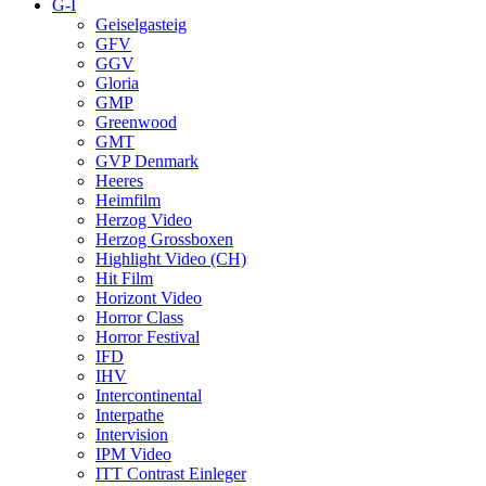
G-I
Geiselgasteig
GFV
GGV
Gloria
GMP
Greenwood
GMT
GVP Denmark
Heeres
Heimfilm
Herzog Video
Herzog Grossboxen
Highlight Video (CH)
Hit Film
Horizont Video
Horror Class
Horror Festival
IFD
IHV
Intercontinental
Interpathe
Intervision
IPM Video
ITT Contrast Einleger