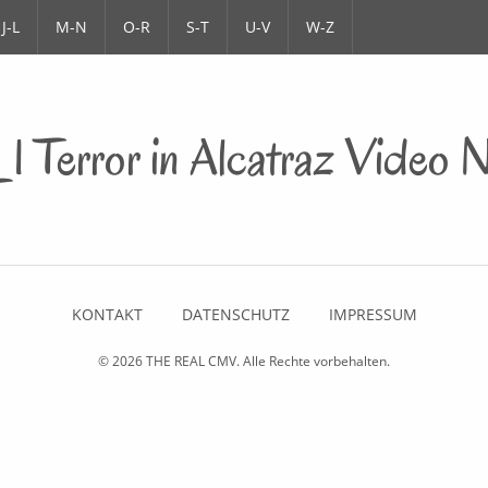
J-L
M-N
O-R
S-T
U-V
W-Z
1 Terror in Alcatraz Video
KONTAKT
DATENSCHUTZ
IMPRESSUM
© 2026
THE REAL CMV
. Alle Rechte vorbehalten.