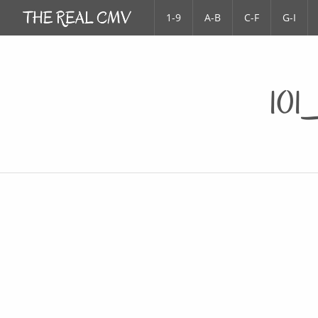
1-9
A-B
C-F
G-I
101_