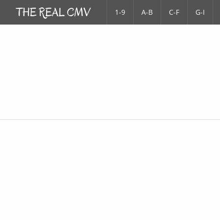
1-9
A-B
C-F
G-I