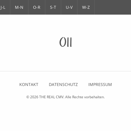
J-L
M-N
O-R
S-T
U-V
W-Z
011
KONTAKT
DATENSCHUTZ
IMPRESSUM
© 2026
THE REAL CMV
. Alle Rechte vorbehalten.