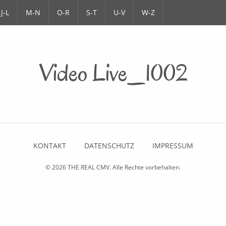
J-L
M-N
O-R
S-T
U-V
W-Z
Video Live_1002
KONTAKT
DATENSCHUTZ
IMPRESSUM
© 2026
THE REAL CMV
. Alle Rechte vorbehalten.