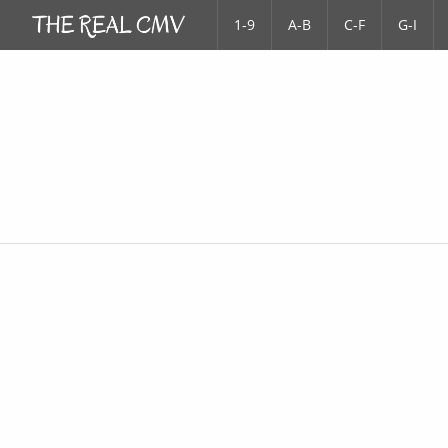
1-9
A-B
C-F
G-I