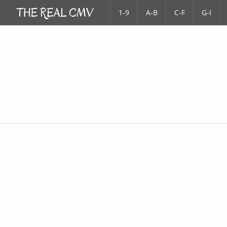
1-9
A-B
C-F
G-I