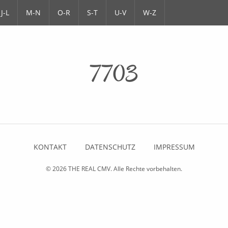
J-L
M-N
O-R
S-T
U-V
W-Z
7703
KONTAKT
DATENSCHUTZ
IMPRESSUM
© 2026
THE REAL CMV
. Alle Rechte vorbehalten.