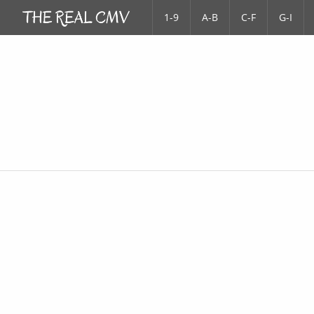
1-9
A-B
C-F
G-I