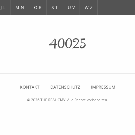
J-L
M-N
O-R
S-T
U-V
W-Z
40025
KONTAKT
DATENSCHUTZ
IMPRESSUM
© 2026
THE REAL CMV
. Alle Rechte vorbehalten.