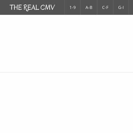
1-9
A-B
C-F
G-I