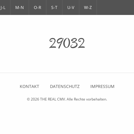
J-L
M-N
O-R
S-T
U-V
W-Z
29032
KONTAKT
DATENSCHUTZ
IMPRESSUM
© 2026
THE REAL CMV
. Alle Rechte vorbehalten.