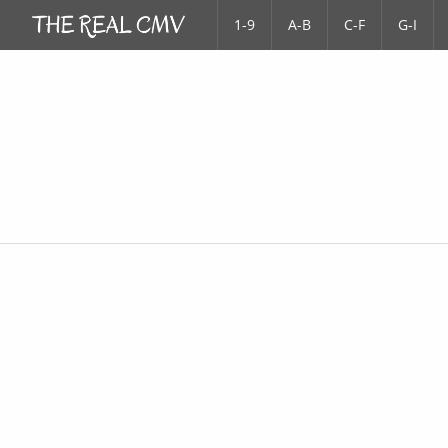
1-9
A-B
C-F
G-I