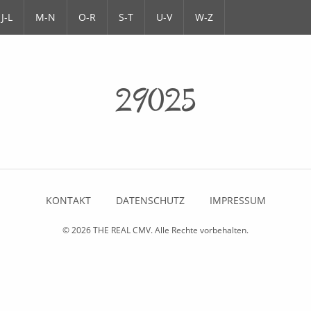
J-L
M-N
O-R
S-T
U-V
W-Z
29025
KONTAKT
DATENSCHUTZ
IMPRESSUM
© 2026
THE REAL CMV
. Alle Rechte vorbehalten.