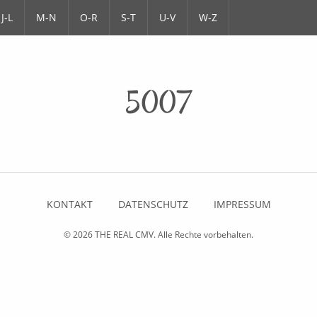
J-L
M-N
O-R
S-T
U-V
W-Z
5007
KONTAKT
DATENSCHUTZ
IMPRESSUM
© 2026
THE REAL CMV
. Alle Rechte vorbehalten.