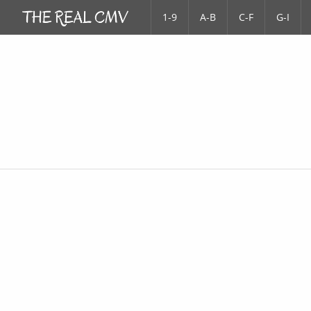
1-9
A-B
C-F
G-I