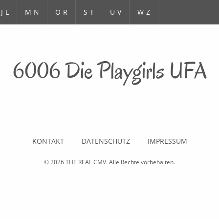
J-L
M-N
O-R
S-T
U-V
W-Z
6006 Die Playgirls UFA
KONTAKT
DATENSCHUTZ
IMPRESSUM
© 2026
THE REAL CMV
. Alle Rechte vorbehalten.