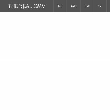
1-9
A-B
C-F
G-I