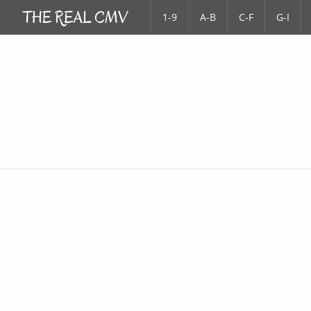
1-9
A-B
C-F
G-I