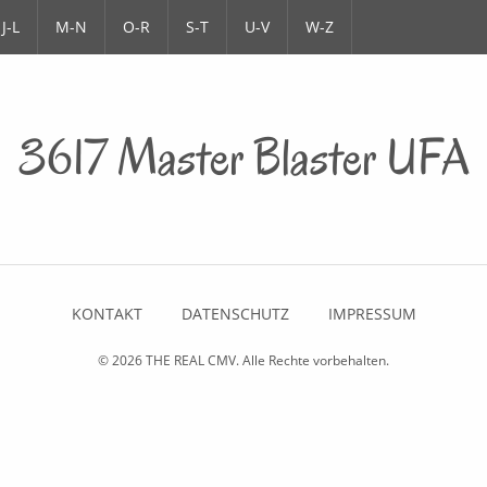
J-L
M-N
O-R
S-T
U-V
W-Z
3617 Master Blaster UFA
KONTAKT
DATENSCHUTZ
IMPRESSUM
© 2026
THE REAL CMV
. Alle Rechte vorbehalten.