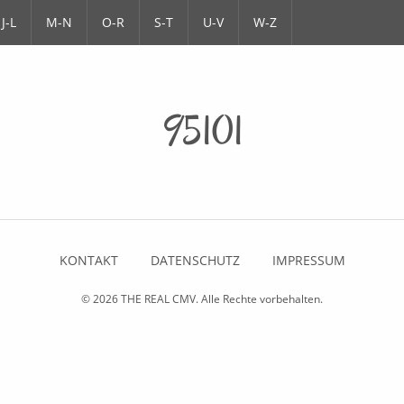
J-L
M-N
O-R
S-T
U-V
W-Z
95101
KONTAKT
DATENSCHUTZ
IMPRESSUM
© 2026
THE REAL CMV
. Alle Rechte vorbehalten.