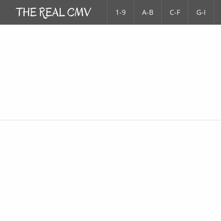
1-9
A-B
C-F
G-I