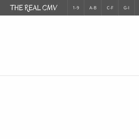
1-9
A-B
C-F
G-I