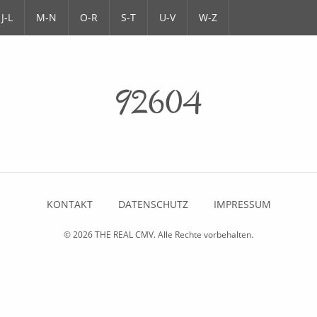
J-L
M-N
O-R
S-T
U-V
W-Z
92604
KONTAKT
DATENSCHUTZ
IMPRESSUM
© 2026
THE REAL CMV
. Alle Rechte vorbehalten.