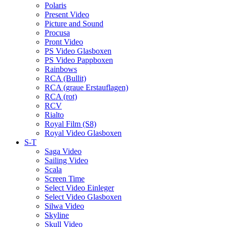
Polaris
Present Video
Picture and Sound
Procusa
Pront Video
PS Video Glasboxen
PS Video Pappboxen
Rainbows
RCA (Bullit)
RCA (graue Erstauflagen)
RCA (rot)
RCV
Rialto
Royal Film (S8)
Royal Video Glasboxen
S-T
Saga Video
Sailing Video
Scala
Screen Time
Select Video Einleger
Select Video Glasboxen
Silwa Video
Skyline
Skull Video