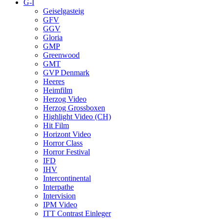
G-I
Geiselgasteig
GFV
GGV
Gloria
GMP
Greenwood
GMT
GVP Denmark
Heeres
Heimfilm
Herzog Video
Herzog Grossboxen
Highlight Video (CH)
Hit Film
Horizont Video
Horror Class
Horror Festival
IFD
IHV
Intercontinental
Interpathe
Intervision
IPM Video
ITT Contrast Einleger