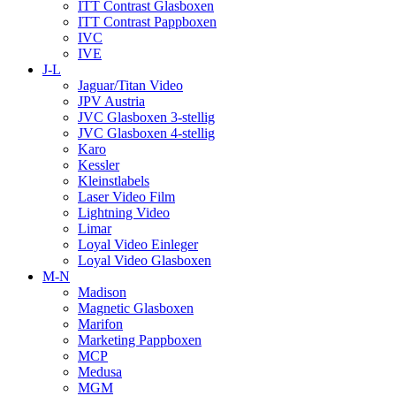
ITT Contrast Glasboxen
ITT Contrast Pappboxen
IVC
IVE
J-L
Jaguar/Titan Video
JPV Austria
JVC Glasboxen 3-stellig
JVC Glasboxen 4-stellig
Karo
Kessler
Kleinstlabels
Laser Video Film
Lightning Video
Limar
Loyal Video Einleger
Loyal Video Glasboxen
M-N
Madison
Magnetic Glasboxen
Marifon
Marketing Pappboxen
MCP
Medusa
MGM