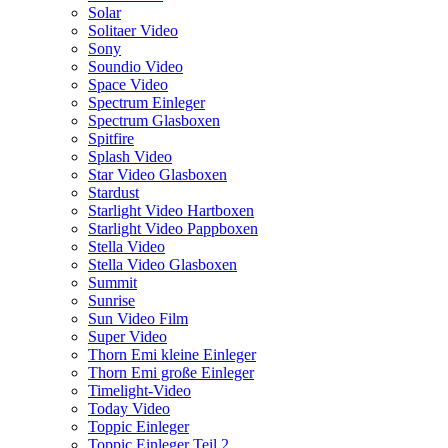
Solar
Solitaer Video
Sony
Soundio Video
Space Video
Spectrum Einleger
Spectrum Glasboxen
Spitfire
Splash Video
Star Video Glasboxen
Stardust
Starlight Video Hartboxen
Starlight Video Pappboxen
Stella Video
Stella Video Glasboxen
Summit
Sunrise
Sun Video Film
Super Video
Thorn Emi kleine Einleger
Thorn Emi große Einleger
Timelight-Video
Today Video
Toppic Einleger
Toppic Einleger Teil 2