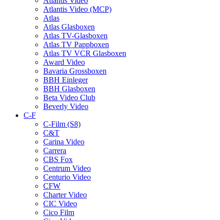
Atlantis Video
Atlantis Video (MCP)
Atlas
Atlas Glasboxen
Atlas TV-Glasboxen
Atlas TV Pappboxen
Atlas TV VCR Glasboxen
Award Video
Bavaria Grossboxen
BBH Einleger
BBH Glasboxen
Beta Video Club
Beverly Video
C-F
C-Film (S8)
C&T
Carina Video
Carrera
CBS Fox
Centrum Video
Centurio Video
CFW
Charter Video
CIC Video
Cico Film