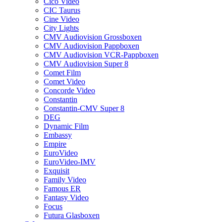
Cico Video
CIC Taurus
Cine Video
City Lights
CMV Audiovision Grossboxen
CMV Audiovision Pappboxen
CMV Audiovision VCR-Pappboxen
CMV Audiovision Super 8
Comet Film
Comet Video
Concorde Video
Constantin
Constantin-CMV Super 8
DEG
Dynamic Film
Embassy
Empire
EuroVideo
EuroVideo-IMV
Exquisit
Family Video
Famous ER
Fantasy Video
Focus
Futura Glasboxen