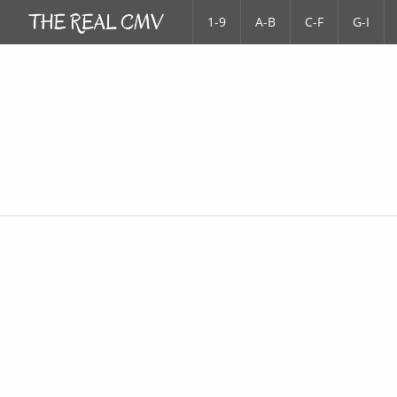
1-9
A-B
C-F
G-I