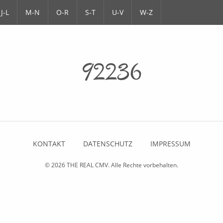
J-L
M-N
O-R
S-T
U-V
W-Z
92236
KONTAKT
DATENSCHUTZ
IMPRESSUM
© 2026
THE REAL CMV
. Alle Rechte vorbehalten.