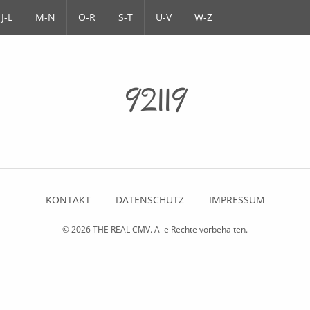
J-L
M-N
O-R
S-T
U-V
W-Z
92119
KONTAKT
DATENSCHUTZ
IMPRESSUM
© 2026
THE REAL CMV
. Alle Rechte vorbehalten.