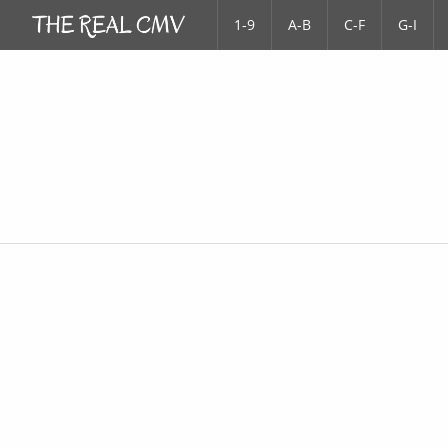
1-9
A-B
C-F
G-I