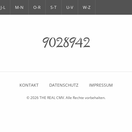
J-L
M-N
O-R
S-T
U-V
W-Z
9028942
KONTAKT
DATENSCHUTZ
IMPRESSUM
© 2026
THE REAL CMV
. Alle Rechte vorbehalten.