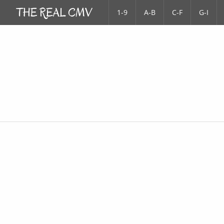
1-9
A-B
C-F
G-I