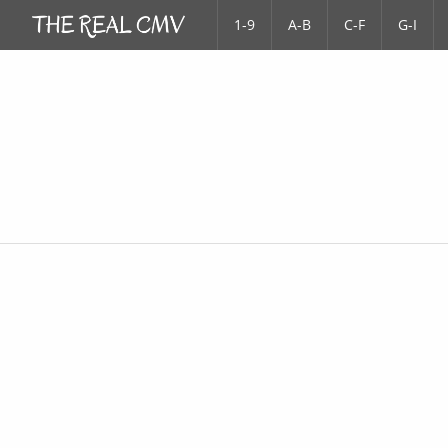
1-9
A-B
C-F
G-I