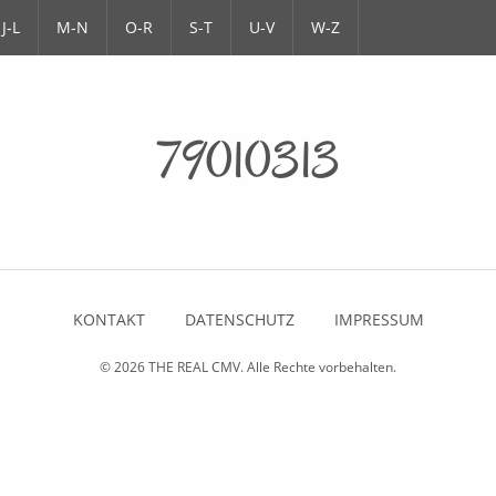
J-L
M-N
O-R
S-T
U-V
W-Z
79010313
KONTAKT
DATENSCHUTZ
IMPRESSUM
© 2026
THE REAL CMV
. Alle Rechte vorbehalten.