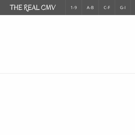
1-9
A-B
C-F
G-I