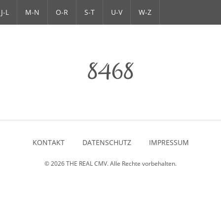
J-L
M-N
O-R
S-T
U-V
W-Z
8468
KONTAKT
DATENSCHUTZ
IMPRESSUM
© 2026
THE REAL CMV
. Alle Rechte vorbehalten.