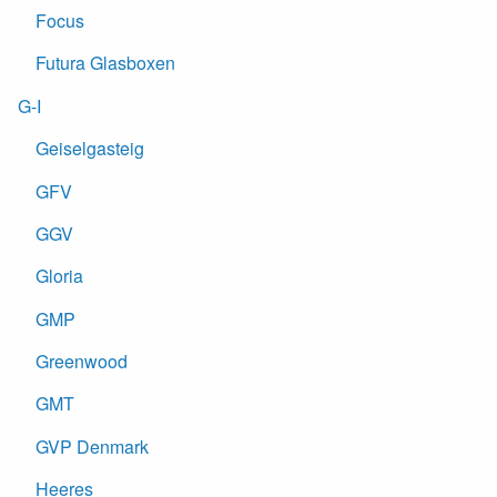
Focus
Futura Glasboxen
G-I
Geiselgasteig
GFV
GGV
Gloria
GMP
Greenwood
GMT
GVP Denmark
Heeres